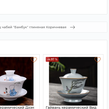
д чабей "Бамбук" глиняная Коричневая
-4.97 %
керамический Дзэн
Гайвань керамический Вид