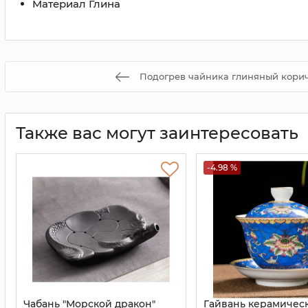
Maтериал
Глина
Подогрев чайника глиняный кори
Также вас могут заинтересовать
-4.98 %
Чабань "Морской дракон"
Гайвань керамичес