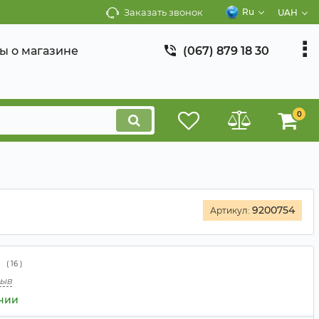
Заказать звонок
Ru
UAH
ы о магазине
(067) 879 18 30
0
9200754
Артикул:
(
16
)
зыв
ичии