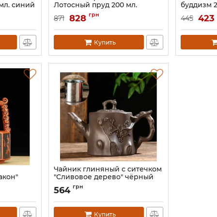
мл. синий
Лотосный пруд 200 мл.
буддизм 2
голубой
Артикул:
920
грн
828
423
871
445
Артикул:
9200480
Купить
Чайник глиняный с ситечком
акон"
"Сливовое дерево" чёрный
450 мл.
грн
564
Артикул:
9200343
Купить