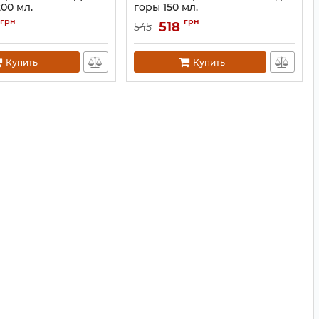
00 мл.
горы 150 мл.
0415
Артикул:
9200433
грн
грн
518
545
Купить
Купить