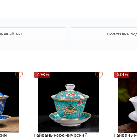
чневый №1
Подставка по
-4.98 %
-5.01 %
кий
Гайвань керамический
Гайвань 