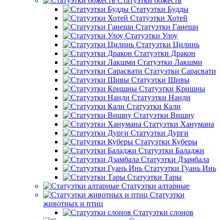
Статуэтки божеств
Статуэтки Будды
Статуэтки Хотей
Статуэтки Ганеши
Статуэтки Улоу
Статуэтки Цилинь
Статуэтки Дракон
Статуэтки Лакшми
Статуэтки Сарасвати
Статуэтки Шивы
Статуэтки Кришны
Статуэтки Нанди
Статуэтки Кали
Статуэтки Вишну
Статуэтки Ханумана
Статуэтки Дурги
Статуэтки Куберы
Статуэтки Баладжи
Статуэтки Дзамбала
Статуэтки Гуань Инь
Статуэтки Тары
Статуэтки алтарные
Статуэтки
животных и птиц
Статуэтки слонов