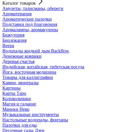
Каталог товаров
Амулеты, талисманы, обереги
Ароматерапия
Ароматические палочки
Подставки под благовония
Аромалампы, аромакулоны
Бижутерия
Биолокация
Веера
Водопады жидкий дым Backflow
Денежные коврики
Деревья счастья
Индийская, китайская, тибетская посуда
Йога, восточная медицина
Товары для каллиграфии
Камни, минералы
Картины
Карты Таро
Колокольчики
Магия и гадание
Манеки Неко
Музыкальные инструменты
Настольные водопады, фонтаны
Палочки для еды
Песочные сады Дзен