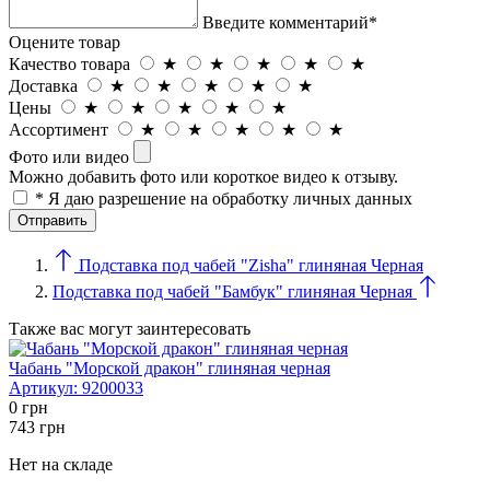
Введите комментарий*
Оцените товар
Качество товара
★
★
★
★
★
Доставка
★
★
★
★
★
Цены
★
★
★
★
★
Ассортимент
★
★
★
★
★
Фото или видео
Можно добавить фото или короткое видео к отзыву.
* Я даю разрешение на обработку личных данных
Подставка под чабей "Zisha" глиняная Черная
Подставка под чабей "Бамбук" глиняная Черная
Также вас могут заинтересовать
Чабань "Морской дракон" глиняная черная
Артикул:
9200033
0
грн
743
грн
Нет на складе