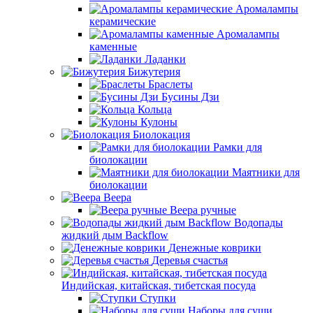
Аромалампы
керамические
Аромалампы
каменные
Ладанки
Бижутерия
Браслеты
Бусины Дзи
Кольца
Кулоны
Биолокация
Рамки для
биолокации
Маятники для
биолокации
Веера
Веера ручные
Водопады
жидкий дым Backflow
Денежные коврики
Деревья счастья
Индийская, китайская, тибетская посуда
Ступки
Наборы для суши