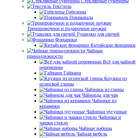
Стеклянные сувениры
Текстиль
Гобелены
Покрывала
Тренировочное и подарочное оружие
Тушилки для свечей
Фонарики
Китайские фонарики
Чайные
принадлежности
Всё для чайной
церемонии
Гайвани
Кружки из
исинской глины
Чайники из глины
Чайницы для чая
Чайники из
керамики
Чайники чугунные
Чайники и
чашки стекло
Чайные наборы
Чайная мебель