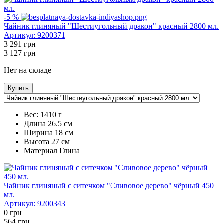
-5 %
Чайник глиняный "Шестиугольный дракон" красный 2800 мл.
Артикул:
9200371
3 291
грн
3 127
грн
Нет на складе
Купить
Вес:
1410 г
Длина
26.5 см
Ширина
18 см
Высота
27 см
Maтериал
Глина
Чайник глиняный с ситечком "Сливовое дерево" чёрный 450
мл.
Артикул:
9200343
0
грн
564
грн