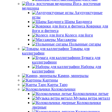
Йога, восточная
медицина
Акупунктурные
иглы
Шары Баодинга
Коврики для
йоги и фитнеса
Колесо для йоги
Массажеры
Полынные сигары
Товары для
каллиграфии
Бумага для
каллиграфиии
Наборы для
каллиграфии
Камни, минералы
Картины
Карты Таро
Колокольчики
Колокольчики литые
Музыка ветра металл
Колокольчики
дверные
Колокольчики