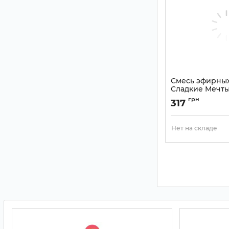
Смесь эфирны
Сладкие Мечты
India" 10ml
грн
317
Артикул:
9110407
Нет на складе