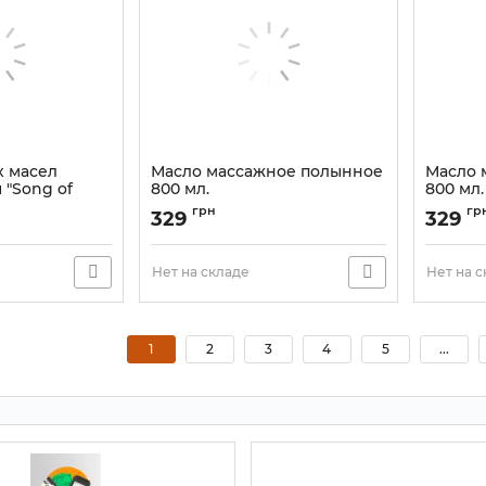
х масел
Масло массажное полынное
Масло 
 "Song of
800 мл.
800 мл.
Артикул:
9110534
Артикул:
грн
гр
329
329
Нет на складе
Нет на 
1
2
3
4
5
...