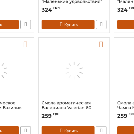
"Маленькие удовольствия"
"Мален
Морской бриз Sea Breeze
Жимоло
грн
гр
324
324
"Song of India" 10ml.
"Song of
Артикул:
9110400
Артикул:
ь
Купить
ческое
Смола ароматическая
Смола 
м Базилик
Валериана Valerian 60
Чампа 
ml.
грамм.
грамм.
грн
гр
259
259
Артикул:
9110018
Артикул:
ь
Купить