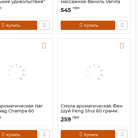
ькие удовольствия"
массажное Ваниль Vanilla
сть Honeysuckle
100 ml.
н
грн
545
 India" 10ml.
Артикул:
9110022
9110395
Купить
Купить
ароматическая Наг
Смола ароматическая Фен
Nag Champa 60
Шуй Feng Shui 60 грамм.
Артикул:
9110021
н
грн
259
9110004
Купить
Купить