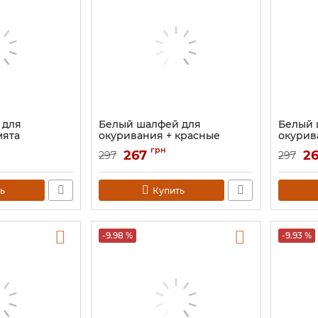
 для
Белый шалфей для
Белый 
мята
окуривания + красные
окурив
лепестки роз
лепест
грн
267
2
297
297
Артикул:
9131109
Артикул:
ь
Купить
-9.98 %
-9.93 %