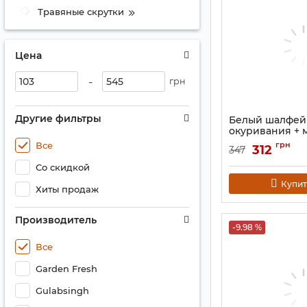
Травяные скрутки
Цена
-
грн
Другие фильтры
Белый шалфей
окуривания + 
Артикул:
9131118
Все
грн
312
347
Со скидкой
Купит
Хиты продаж
Производитель
-9.98 %
Все
Garden Fresh
Gulabsingh