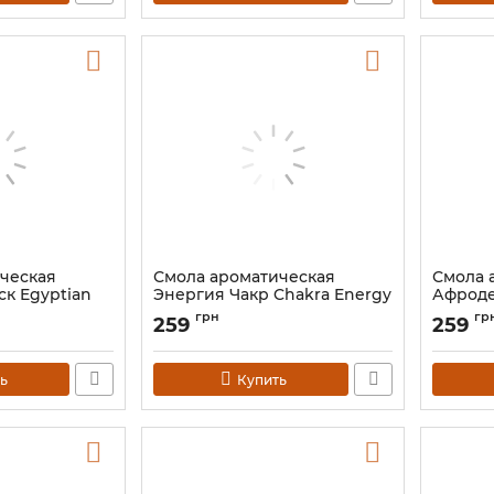
ческая
Смола ароматическая
Смола 
ск Egyptian
Энергия Чакр Chakra Energy
Афроде
60 грамм.
грамм.
грн
гр
259
259
Артикул:
9110017
Артикул:
ь
Купить