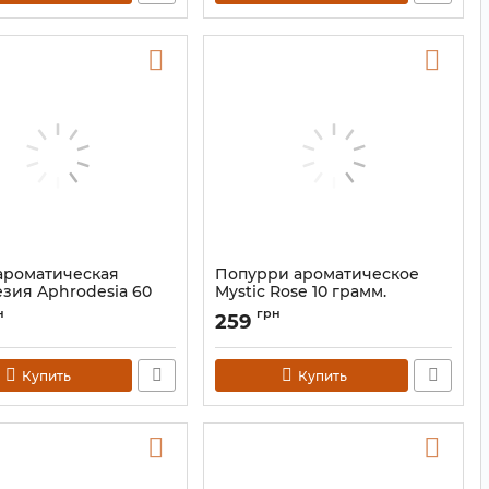
ароматическая
Попурри ароматическое
зия Aphrodesia 60
Mystic Rose 10 грамм.
Мистическая Роза
н
грн
259
9110012
Артикул:
9110005
Купить
Купить