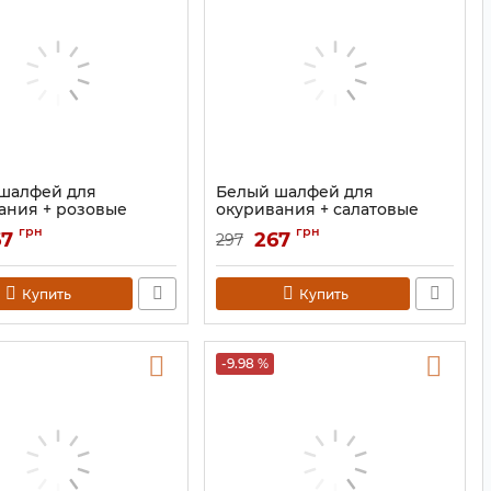
шалфей для
Белый шалфей для
ания + розовые
окуривания + салатовые
ки роз
лепестки роз
грн
грн
67
267
297
9131116
Артикул:
9131112
Купить
Купить
-9.98 %