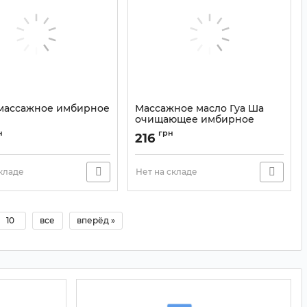
массажное имбирное
Массажное масло Гуа Ша
очищающее имбирное
PEILANDUO 230 мл.
9110533
н
грн
216
Артикул:
9110414
складе
Нет на складе
10
все
вперёд »