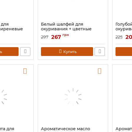
 для
Белый шалфей для
Голубо
сиреневые
окуривания + цветные
окурив
лепестки роз
Артикул:
грн
267
2
297
225
Артикул:
9131108
ь
Купить
пта для
Ароматическое масло
Аромат