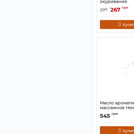
окуривания
Артикул:
9131117
грн
267
297
Купит
Масло аромати
массажное Ни
Neem Basil 100 
грн
545
Артикул:
9110022
Купит