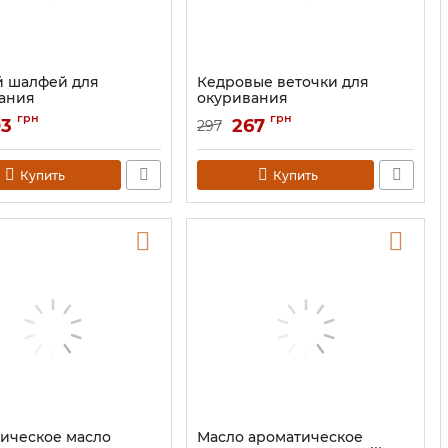
й шалфей для
Кедровые веточки для
ания
окуривания
9131106
Артикул:
9131107
грн
грн
03
267
297
Купить
Купить
ическое масло
Масло ароматическое