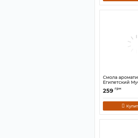
Смола аромати
Египетский Му
Musk 60 грамм.
грн
259
Артикул:
9110081
Купит