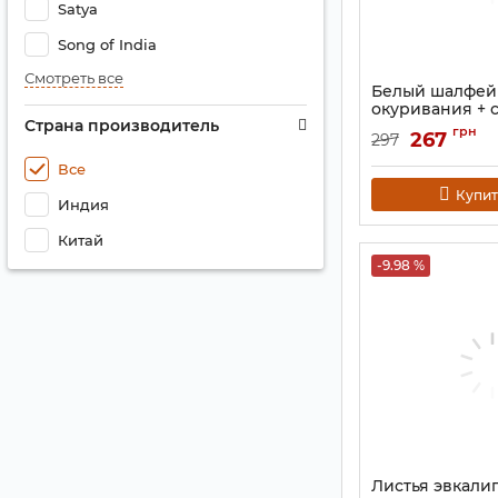
Satya
Song of India
Смотреть все
Белый шалфей
окуривания + 
Страна производитель
лепестки роз
грн
267
297
Артикул:
9131114
Все
Купит
Индия
Китай
-9.98 %
Листья эвкали