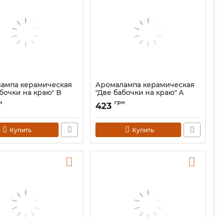
ампа керамическая
Аромалампа керамическая
бочки на краю" B
"Две бабочки на краю" A
9120185
Артикул:
9120185
н
грн
423
Купить
Купить