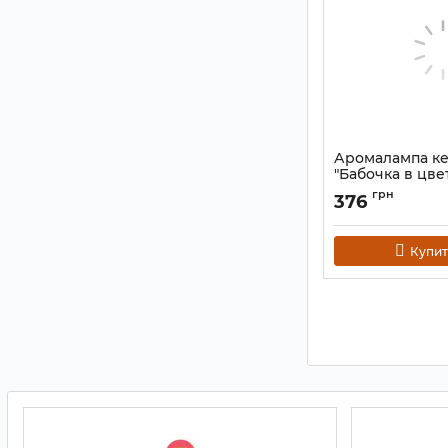
Аромалампа к
"Бабочка в цве
№2
грн
376
Артикул:
9120125
Купит