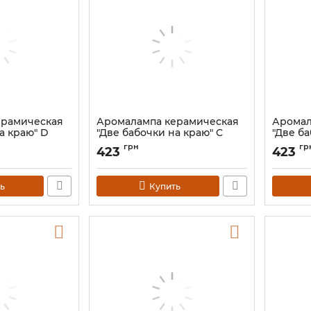
ерамическая
Аромалампа керамическая
Аромал
а краю" D
"Две бабочки на краю" C
"Две ба
Артикул:
9120185
Артикул:
грн
гр
423
423
ь
Купить