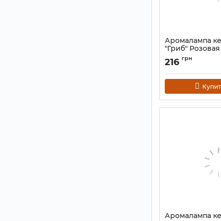
Аромалампа к
"Гриб" Розовая
Артикул:
9120197
грн
216
Купит
Аромалампа к