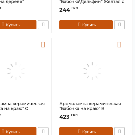
на дереве"
"Бабочка\Дельфин" Желтая с
дельфином
9120202
н
грн
244
Артикул:
9120198
Купить
Купить
ампа керамическая
Аромалампа керамическая
а на краю" C
"Бабочка на краю" B
9120180
Артикул:
9120180
н
грн
423
Купить
Купить