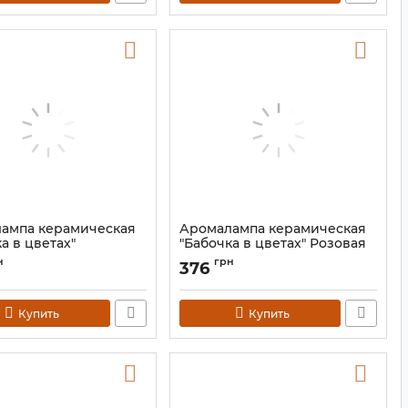
ампа керамическая
Аромалампа керамическая
а в цветах"
"Бабочка в цветах" Розовая
вая
Артикул:
9120125
н
грн
376
9120125
Купить
Купить