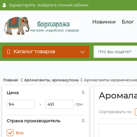
Здравствуйте,
войдите в личный кабинет
Новинки
Блог
Каталог товаров
Главная
Аромалампы, аромакулоны
Аромалампы керамически
Цена
Аромал
-
грн
Сортировать по:
Страна производитель
Все