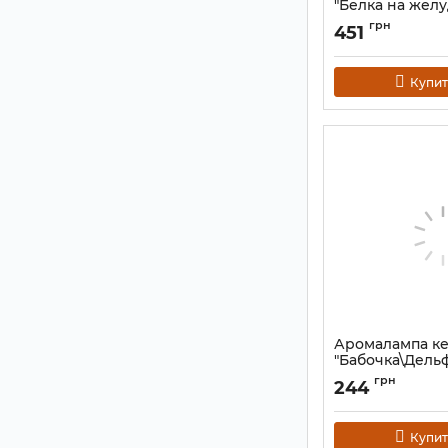
"Белка на желу
Артикул:
9120205
грн
451
Купит
Аромалампа к
"Бабочка\Дель
бабочкой
грн
244
Артикул:
9120198
Купит