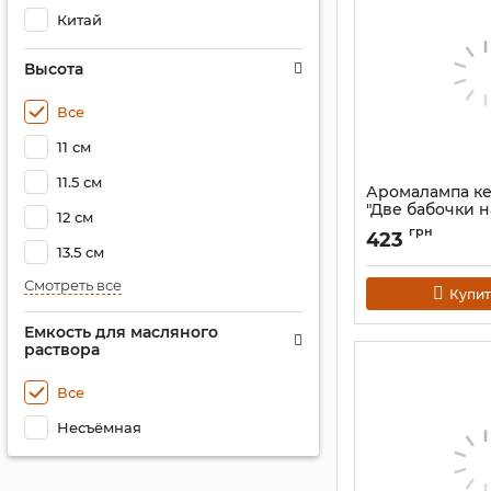
Китай
Высота
Все
11 см
11.5 см
Аромалампа к
"Две бабочки н
12 см
Артикул:
9120185
грн
423
13.5 см
Смотреть все
Купит
Емкость для масляного
раствора
Все
Несъёмная