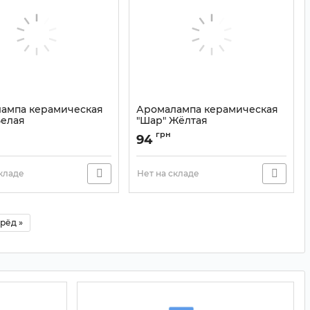
ампа керамическая
Аромалампа керамическая
Белая
"Шар" Жёлтая
9120294
Артикул:
9120293
грн
94
складе
Нет на складе
рёд »