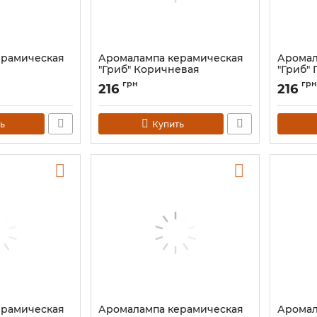
ерамическая
Аромалампа керамическая
Аромал
"Гриб" Коричневая
"Гриб" 
Артикул:
9120197
Артикул:
грн
грн
216
216
ь
Купить
ерамическая
Аромалампа керамическая
Аромал