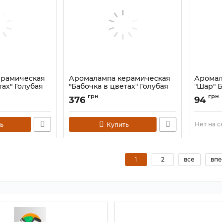
ерамическая
Аромалампа керамическая
Аромал
тах" Голубая
"Бабочка в цветах" Голубая
"Шар" 
№1
Артикул:
грн
грн
376
94
Артикул:
9120125
Нет на 
ь
Купить
1
2
все
впе