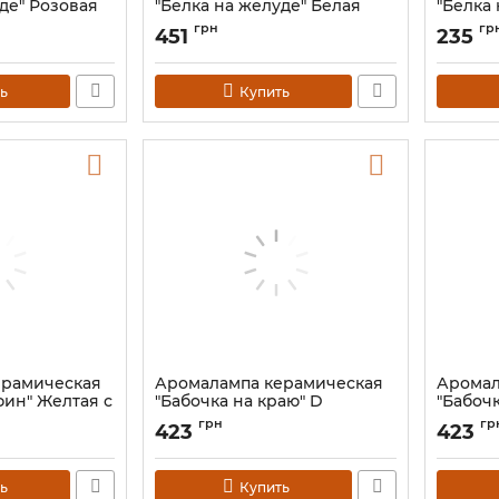
де" Розовая
"Белка на желуде" Белая
"Белка 
Артикул:
9120205
Артикул:
грн
гр
451
235
ь
Купить
ерамическая
Аромалампа керамическая
Аромал
фин" Желтая с
"Бабочка на краю" D
"Бабочк
Артикул:
9120180
Артикул:
грн
гр
423
423
ь
Купить