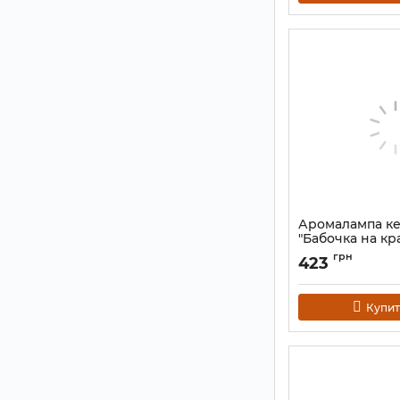
Аромалампа к
"Бабочка на кр
Артикул:
9120180
грн
423
Купит