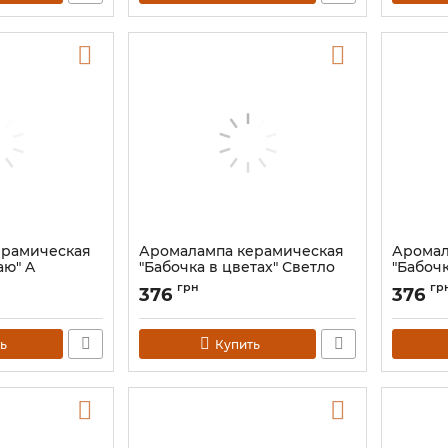
ерамическая
Аромалампа керамическая
Аромал
аю" A
"Бабочка в цветах" Светло
"Бабочк
желтая
Салато
грн
гр
376
376
Артикул:
9120125
Артикул:
ь
Купить