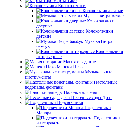
Карты Таро
Колокольчики
Колокольчики литые
Музыка ветра металл
Колокольчики
дверные
Колокольчики
детские
Музыка Ветра
бамбук
Колокольчики
интерьерные
Магия и гадание
Манеки Неко
Музыкальные
инструменты
Настольные
водопады, фонтаны
Палочки для еды
Песочные сады Дзен
Подсвечники
Подсвечники
Менора
Подсвечники
из терракота