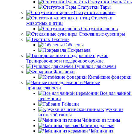
Статуэтки Гуань Инь
Статуэтки Тары
Статуэтки алтарные
Статуэтки
животных и птиц
Статуэтки слонов
Стеклянные сувениры
Текстиль
Гобелены
Покрывала
Тренировочное и подарочное оружие
Тушилки для свечей
Фонарики
Китайские фонарики
Чайные
принадлежности
Всё для чайной
церемонии
Гайвани
Кружки из
исинской глины
Чайники из глины
Чайницы для чая
Чайники из