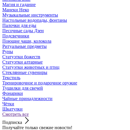
Магия и гадание
Манеки Неко
Музыкальные инструменты
Настольные водопады, фонтаны
Палочки для еды
Песочные сады Дзен
Подсвечники
Поющие чаши, колокола
Ритуальные предметы
Руны
Статуэтки божеств
Статуэтки алтарные
Статуэтки животных и птиц
Стеклянные сувениры
Текстиль
Тренировочное и подарочное оружие
Тушилки для свечей
Фонарики
Чайные принадлежности
Чётки
Шкатулки
Смотреть все
Подписка
Получайте только свежие новости!