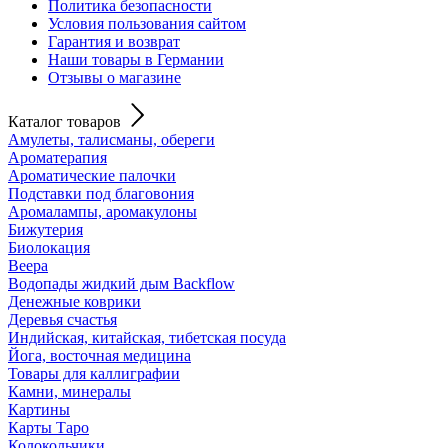
Политика безопасности
Условия пользования сайтом
Гарантия и возврат
Наши товары в Германии
Отзывы о магазине
Каталог товаров
Амулеты, талисманы, обереги
Ароматерапия
Ароматические палочки
Подставки под благовония
Аромалампы, аромакулоны
Бижутерия
Биолокация
Веера
Водопады жидкий дым Backflow
Денежные коврики
Деревья счастья
Индийская, китайская, тибетская посуда
Йога, восточная медицина
Товары для каллиграфии
Камни, минералы
Картины
Карты Таро
Колокольчики