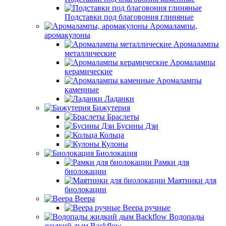
Подставки под благовония глиняные
Аромалампы,
аромакулоны
Аромалампы
металлические
Аромалампы
керамические
Аромалампы
каменные
Ладанки
Бижутерия
Браслеты
Бусины Дзи
Кольца
Кулоны
Биолокация
Рамки для
биолокации
Маятники для
биолокации
Веера
Веера ручные
Водопады
жидкий дым Backflow