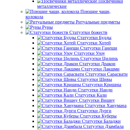
Посвечники
металлические
Поющие чаши,
колокола
Ритуальные предметы
Руны
Статуэтки божеств
Статуэтки Будды
Статуэтки Хотей
Статуэтки Ганеши
Статуэтки Улоу
Статуэтки Цилинь
Статуэтки Дракон
Статуэтки Лакшми
Статуэтки Сарасвати
Статуэтки Шивы
Статуэтки Кришны
Статуэтки Нанди
Статуэтки Кали
Статуэтки Вишну
Статуэтки Ханумана
Статуэтки Дурги
Статуэтки Куберы
Статуэтки Баладжи
Статуэтки Дзамбала