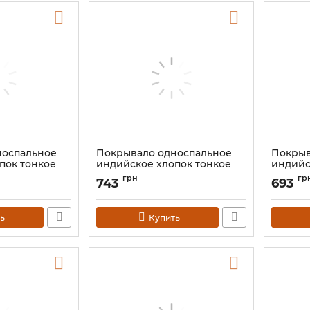
носпальное
Покрывало односпальное
Покрыв
пок тонкое
индийское хлопок тонкое
индийс
вое 140*210
"Астрология" Цветное
Чакр" 
грн
гр
743
693
140*210
Артикул:
Артикул:
9040674
ь
Купить