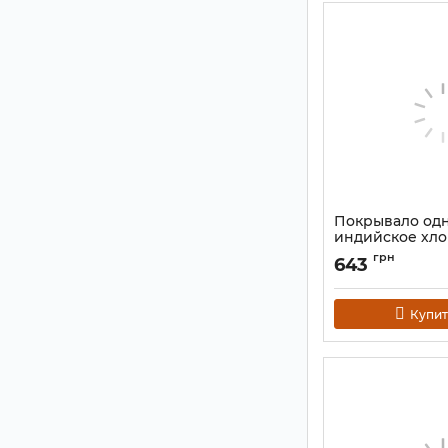
Покрывало од
индийское хло
"Будда" Оранже
грн
643
Артикул:
9040657
Купит