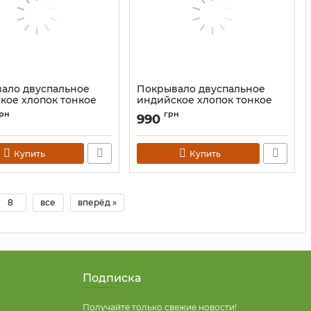
ало двуспальное
Покрывало двуспальное
кое хлопок тонкое
индийское хлопок тонкое
 Цветное 210*240
"Сурья" Цветное 210*240
рн
грн
990
9040655
Артикул:
9040643
Купить
Купить
8
все
вперёд »
Подписка
Получайте только свежие новости!