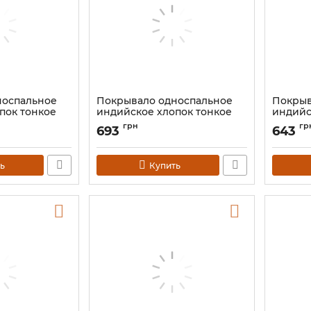
носпальное
Покрывало односпальное
Покрыв
пок тонкое
индийское хлопок тонкое
индийс
е 140*210 №2
"Шива" Цветное 140*210
"Шива" 
грн
гр
693
643
Артикул:
9040670
Артикул:
ь
Купить