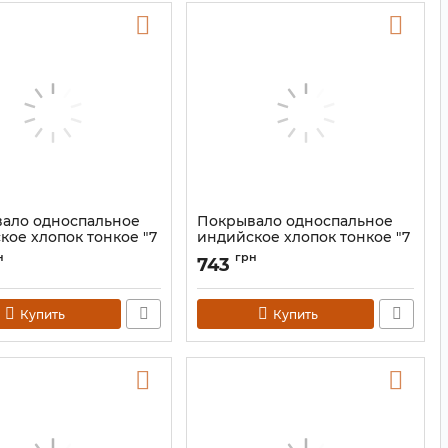
ало односпальное
Покрывало односпальное
кое хлопок тонкое "7
индийское хлопок тонкое "7
Цветное 140*210 №2
Чакр" Полоска 140*210
н
грн
743
9040671
Артикул:
9040676
Купить
Купить