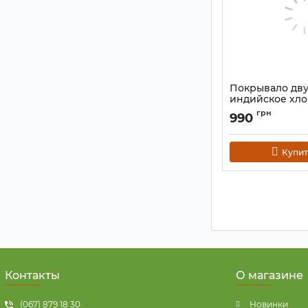
Покрывало дв
индийское хло
"Шива" Цветно
грн
990
Артикул:
9040646
Купит
Контакты
О магазине
(067) 879 18 30
Новинки