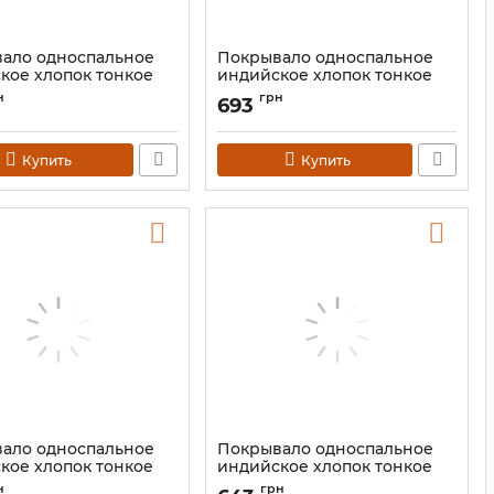
ало односпальное
Покрывало односпальное
кое хлопок тонкое
индийское хлопок тонкое
 Цветное 140*210 №2
"Слон" Цветное 140*210
н
грн
693
9040669
Артикул:
9040663
Купить
Купить
ало односпальное
Покрывало односпальное
кое хлопок тонкое
индийское хлопок тонкое
" Цветное 140*210
"Гриб" Цветное 140*210
н
грн