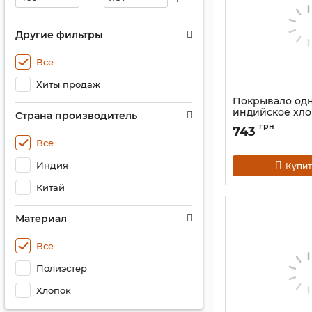
Другие фильтры
Все
Хиты продаж
Покрывало од
индийское хло
Страна производитель
"Шива" Цветно
грн
743
Артикул:
9040672
Все
Индия
Купит
Китай
Материал
Все
Полиэстер
Хлопок