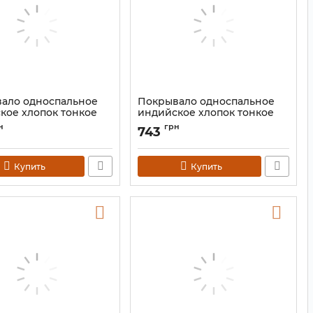
ало односпальное
Покрывало односпальное
кое хлопок тонкое
индийское хлопок тонкое
Салатовое 140*210
"Хамса" Цветное 140*210
н
грн
743
9040659
Артикул:
9040673
Купить
Купить