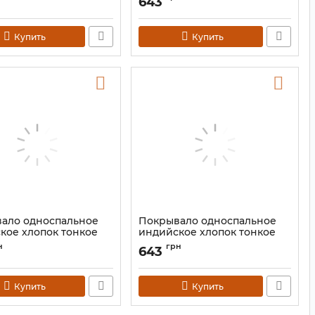
643
9040667
Артикул:
9040660
Купить
Купить
ало односпальное
Покрывало односпальное
кое хлопок тонкое
индийское хлопок тонкое
 Цветное 140*210
"Ганеш" Салатовое 140*210
н
грн
643
9040675
Артикул:
9040658
Купить
Купить