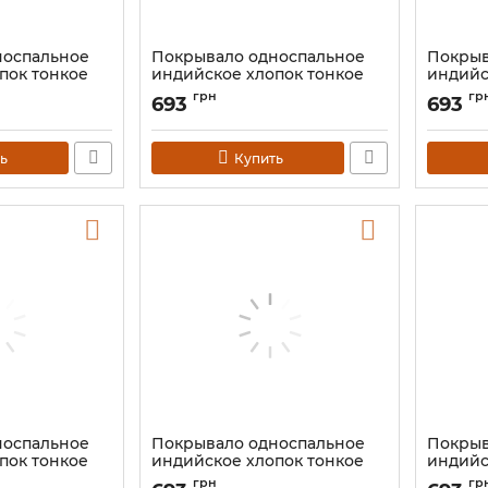
носпальное
Покрывало односпальное
Покрыв
пок тонкое
индийское хлопок тонкое
индийс
ое 140*210 №2
"Слоны" Цветное 140*210
"Слон"
грн
гр
693
693
Артикул:
9040661
Артикул:
ь
Купить
носпальное
Покрывало односпальное
Покрыв
пок тонкое
индийское хлопок тонкое
индийс
40*210
"Мандала" Цветное 140*210
"Инь Ян
грн
гр