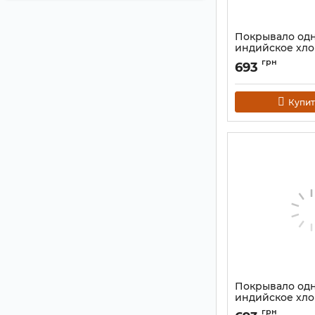
Покрывало од
индийское хло
"Слоны" Цветн
грн
693
Артикул:
9040662
Купит
Покрывало од
индийское хло
"Ом" Цветное 1
грн