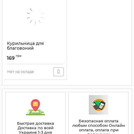
Курильница для
благовоний
"Треснувший лёд"
грн
керамическая
169
сиреневая
Артикул:
9150314
Нет на складе
Безопасная оплата
Быстрая доставка
любым способом Онлайн
Доставка по всей
оплата, оплата при
Украине 1-3 дня