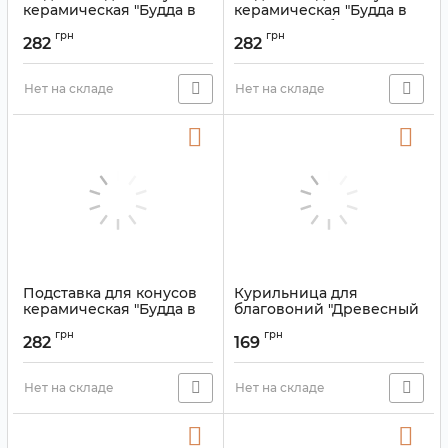
керамическая "Будда в
керамическая "Будда в
лотосе" Бежевый
лотосе" Голубой
грн
грн
282
282
Артикул:
9150426
Артикул:
9150425
Нет на складе
Нет на складе
Подставка для конусов
Курильница для
керамическая "Будда в
благовоний "Древесный
лотосе" Жёлтый
мох" керамическая
грн
грн
красная
282
169
Артикул:
9150424
Артикул:
9150317
Нет на складе
Нет на складе