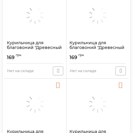
Курильница для
Курильница для
благовоний "Древесный
благовоний "Древесный
мох" керамическая
мох" керамическая
грн
грн
зелёная
синяя
169
169
Артикул:
9150315
Артикул:
9150302
Нет на складе
Нет на складе
Курильница для
Курильница для