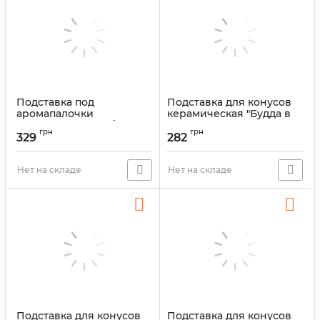
Подставка под
Подставка для конусов
аромапалочки
керамическая "Будда в
керамческая Бамбуковая
лотосе" Розовый
грн
грн
лодка
329
282
Артикул:
9150427
Артикул:
9150408
Нет на складе
Нет на складе
Подставка для конусов
Подставка для конусов