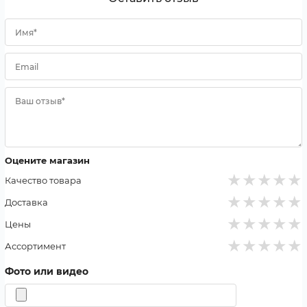
Имя*
Email
Ваш отзыв*
Оцените магазин
★
★
★
★
★
Качество товара
★
★
★
★
★
Доставка
★
★
★
★
★
Цены
★
★
★
★
★
Ассортимент
Фото или видео