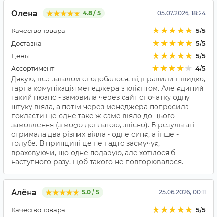
Олена
4.8 / 5
05.07.2026, 18:24
Качество товара
5/5
Доставка
5/5
Цены
5/5
Ассортимент
4/5
Дякую, все загалом сподобалося, відправили швидко,
гарна комунікація менеджера з клієнтом. Але єдиний
такий нюанс - замовила через сайт спочатку одну
штуку віяла, а потім через менеджера попросила
покласти ще одне таке ж саме віяло до цього
замовлення (з моєю доплатою, звісно). В результаті
отримала два різних віяла - одне синє, а інше -
голубе. В принципі це не надто засмучує,
враховуючи, що одне подарую, але хотілося б
наступного разу, щоб такого не повторювалося.
Алёна
5.0 / 5
25.06.2026, 00:11
Качество товара
5/5