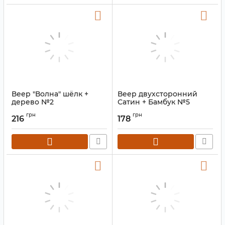
Веер "Волна" шёлк +
Веер двухсторонний
дерево №2
Сатин + Бамбук №5
Артикул:
9280006
Артикул:
9280064
грн
грн
216
178