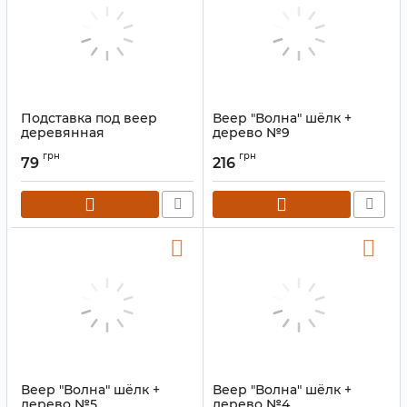
Подставка под веер
Веер "Волна" шёлк +
деревянная
дерево №9
Артикул:
9280004
Артикул:
9280006
грн
грн
79
216
Веер "Волна" шёлк +
Веер "Волна" шёлк +
дерево №5
дерево №4