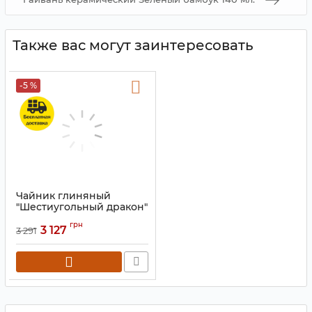
Также вас могут заинтересовать
-5 %
Чайник глиняный
"Шестиугольный дракон"
чёрный 2800 мл.
грн
3 127
3 291
Артикул:
9200372