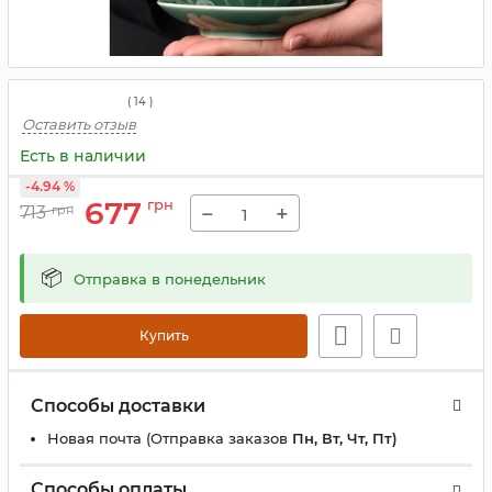
(
14
)
Оставить отзыв
Есть в наличии
-4.94 %
677
грн
−
+
713
грн
📦
Отправка в понедельник
Купить
Способы доставки
Новая почта (Отправка заказов
Пн, Вт, Чт, Пт)
Способы оплаты