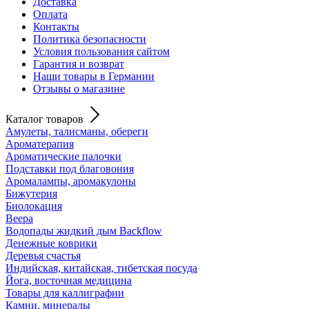
Доставка
Оплата
Контакты
Политика безопасности
Условия пользования сайтом
Гарантия и возврат
Наши товары в Германии
Отзывы о магазине
Каталог товаров
Амулеты, талисманы, обереги
Ароматерапия
Ароматические палочки
Подставки под благовония
Аромалампы, аромакулоны
Бижутерия
Биолокация
Веера
Водопады жидкий дым Backflow
Денежные коврики
Деревья счастья
Индийская, китайская, тибетская посуда
Йога, восточная медицина
Товары для каллиграфии
Камни, минералы