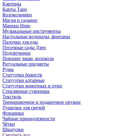
Картины
Карты Таро
Колокольчики
Магия и гадание
Манеки Неко
Музыкальные инструменты
Настольные водопады, фонтаны
Палочки для еды
Песочные сады Дзен
Подсвечники
Поющие чаши, колокола
Ритуальные предметы
Руны
Статуэтки божеств
Статуэтки алтарные
Статуэтки животных и птиц
Стеклянные сувениры
Текстиль
Тренировочное и подарочное оружие
Тушилки для свечей
Фонарики
Чайные принадлежности
Чётки
Шкатулки
Смотреть все