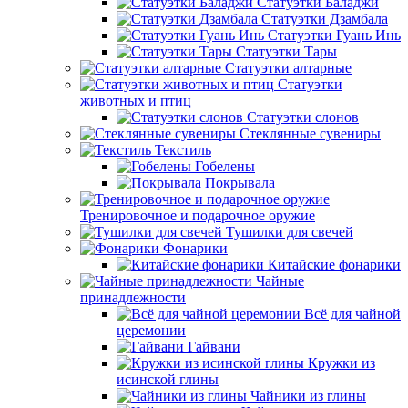
Статуэтки Баладжи
Статуэтки Дзамбала
Статуэтки Гуань Инь
Статуэтки Тары
Статуэтки алтарные
Статуэтки
животных и птиц
Статуэтки слонов
Стеклянные сувениры
Текстиль
Гобелены
Покрывала
Тренировочное и подарочное оружие
Тушилки для свечей
Фонарики
Китайские фонарики
Чайные
принадлежности
Всё для чайной
церемонии
Гайвани
Кружки из
исинской глины
Чайники из глины