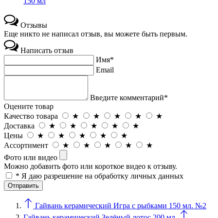
150 мл
Отзывы
Еще никто не написал отзыв, вы можете быть первым.
Написать отзыв
Имя*
Email
Введите комментарий*
Оцените товар
Качество товара
★
★
★
★
★
Доставка
★
★
★
★
★
Цены
★
★
★
★
★
Ассортимент
★
★
★
★
★
Фото или видео
Можно добавить фото или короткое видео к отзыву.
* Я даю разрешение на обработку личных данных
Гайвань керамический Игра с рыбками 150 мл. №2
Гайвань керамический Зелёный лотос 200 мл.