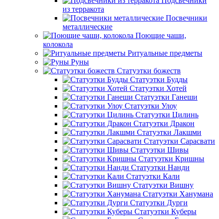
Подсвечники
из терракота
Посвечники
металлические
Поющие чаши,
колокола
Ритуальные предметы
Руны
Статуэтки божеств
Статуэтки Будды
Статуэтки Хотей
Статуэтки Ганеши
Статуэтки Улоу
Статуэтки Цилинь
Статуэтки Дракон
Статуэтки Лакшми
Статуэтки Сарасвати
Статуэтки Шивы
Статуэтки Кришны
Статуэтки Нанди
Статуэтки Кали
Статуэтки Вишну
Статуэтки Ханумана
Статуэтки Дурги
Статуэтки Куберы