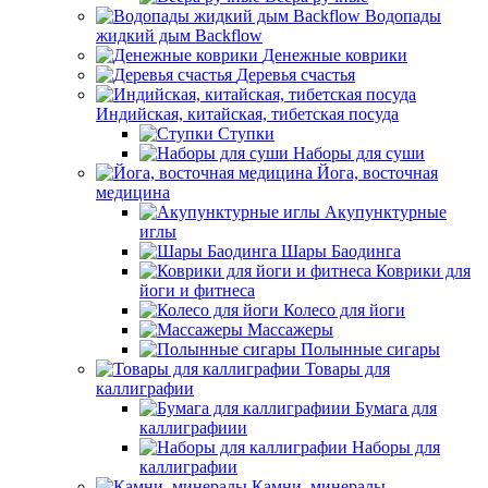
Водопады
жидкий дым Backflow
Денежные коврики
Деревья счастья
Индийская, китайская, тибетская посуда
Ступки
Наборы для суши
Йога, восточная
медицина
Акупунктурные
иглы
Шары Баодинга
Коврики для
йоги и фитнеса
Колесо для йоги
Массажеры
Полынные сигары
Товары для
каллиграфии
Бумага для
каллиграфиии
Наборы для
каллиграфии
Камни, минералы