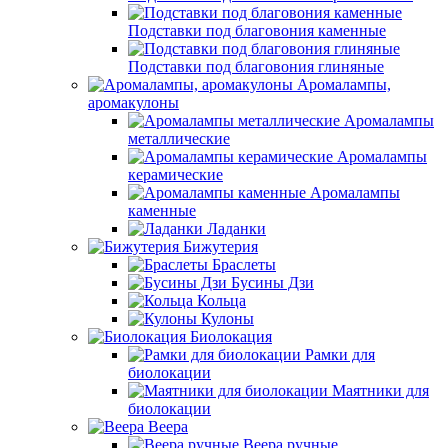
Подставки под благовония каменные
Подставки под благовония глиняные
Аромалампы,
аромакулоны
Аромалампы
металлические
Аромалампы
керамические
Аромалампы
каменные
Ладанки
Бижутерия
Браслеты
Бусины Дзи
Кольца
Кулоны
Биолокация
Рамки для
биолокации
Маятники для
биолокации
Веера
Веера ручные