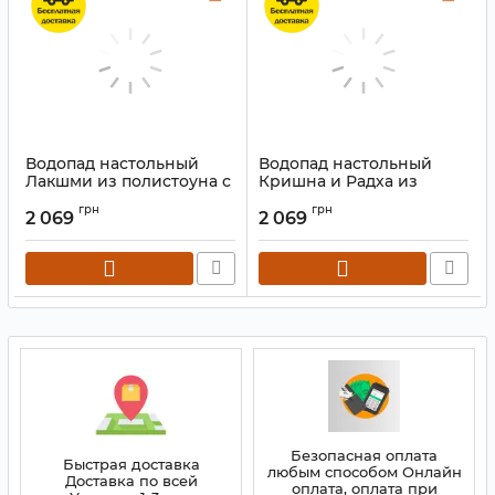
Водопад настольный
Водопад настольный
Лакшми из полистоуна с
Кришна и Радха из
подсветкой №3
полистоуна с подсветкой
грн
грн
№2
2 069
2 069
Артикул:
9140234
Артикул:
9140243
Безопасная оплата
Быстрая доставка
любым способом Онлайн
Доставка по всей
оплата, оплата при