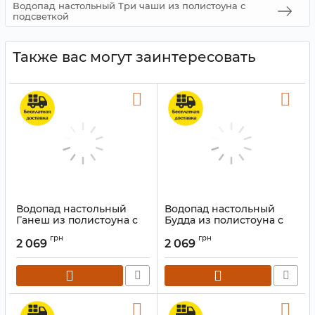
Водопад настольный Три чаши из полистоуна с
подсветкой
Также вас могут заинтересовать
Водопад настольный
Водопад настольный
Ганеш из полистоуна с
Будда из полистоуна с
подсветкой №7
подсветкой №9
грн
грн
2 069
2 069
Артикул:
9140248
Артикул:
9140232