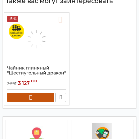
Также вас могут заинтересовать
-5 %
Чайник глиняный
"Шестиугольный дракон"
чёрный 2800 мл.
грн
3 127
3 291
Артикул:
9200372