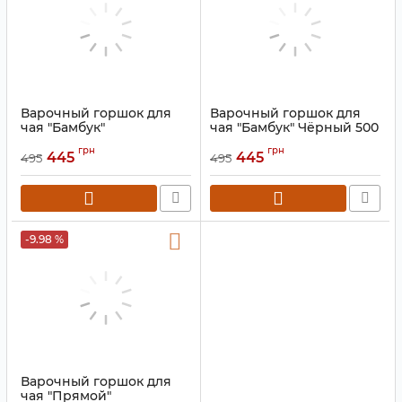
Варочный горшок для
Варочный горшок для
чая "Бамбук"
чая "Бамбук" Чёрный 500
Коричневый 500 мл.
мл.
грн
грн
445
445
495
495
Артикул:
9200722
Артикул:
9200721
-9.98 %
Варочный горшок для
чая "Прямой"