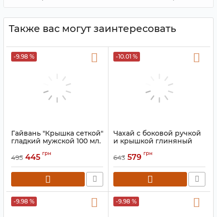
Также вас могут заинтересовать
-9.98 %
-10.01 %
Гайвань "Крышка сеткой"
Чахай с боковой ручкой
гладкий мужской 100 мл.
и крышкой глиняный
Коричневый 220 мл.
Артикул:
9200758
грн
грн
445
579
495
643
Артикул:
9200793
-9.98 %
-9.98 %