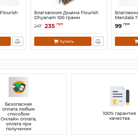
Flourish
Благовония Дхьяна Flourish
Благовони
Dhyanam 100 грамм
Mandala T
Артикул:
9130857
Артикул:
913
грн
грн
235
99
247
Купить
Безопасная
оплата любым
100% гарантия
способом
качества
Онлайн оплата,
оплата при
получении