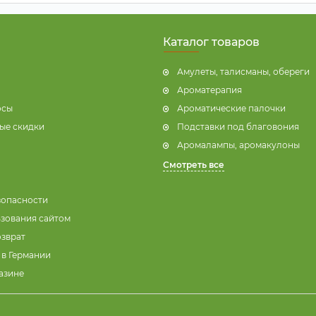
Каталог товаров
Амулеты, талисманы, обереги
Ароматерапия
осы
Ароматические палочки
ые скидки
Подставки под благовония
Аромалампы, аромакулоны
Смотреть все
зопасности
ьзования сайтом
озврат
 в Германии
азине