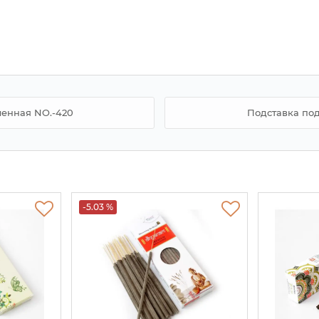
менная NO.-420
Подставка под
-5.03 %