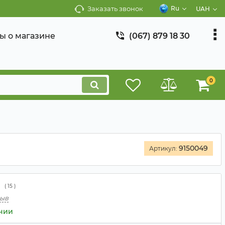
Заказать звонок
Ru
UAH
ы о магазине
(067) 879 18 30
0
9150049
Артикул:
(
15
)
зыв
ичии