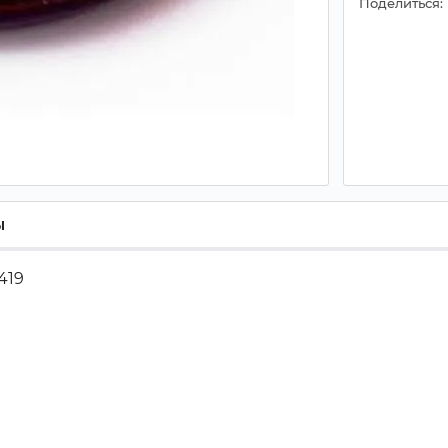
Поделиться:
ы
419