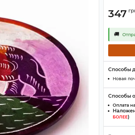
347
гр
🚚
Отпр
Способы 
Новая поч
Способы 
Оплата на
Наложен
)
БОЛЕЕ