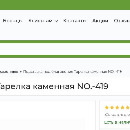
Бренды
Клиентам
Контакты
Акции
Отзыв
 каменные
Подставка под благовония Тарелка каменная NO.-419
арелка каменная NO.-419
Оставить от
Есть в нал