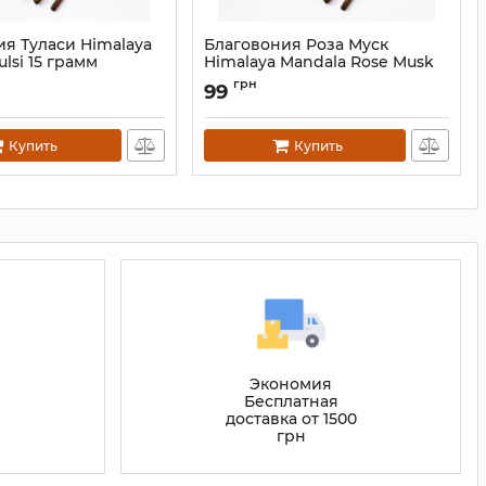
я Туласи Himalaya
Благовония Роза Муск
ulsi 15 грамм
Himalaya Mandala Rose Musk
15 грамм
0825
грн
99
Артикул:
9130824
Купить
Купить
Экономия
Бесплатная
доставка от 1500
грн