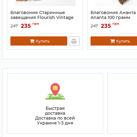
Благовония Старинные
Благовония Ананта 
завещания Flourish Vintage
Ananta 100 грамм
Wills 100 грамм
Артикул:
9130858
грн
грн
235
235
247
247
Артикул:
9130862
Купить
Купить
Быстрая
доставка
Доставка по всей
Украине 1-3 дня