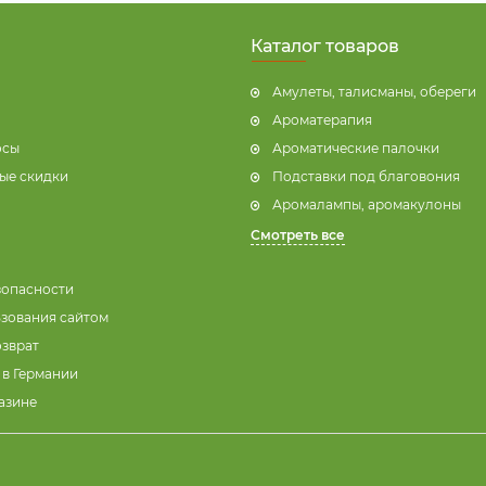
Каталог товаров
Амулеты, талисманы, обереги
Ароматерапия
осы
Ароматические палочки
ые скидки
Подставки под благовония
Аромалампы, аромакулоны
Смотреть все
зопасности
ьзования сайтом
озврат
 в Германии
азине