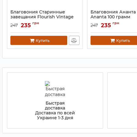
Благовония Старинные
Благовония Ананта 
завещания Flourish Vintage
Ananta 100 грамм
Wills 100 грамм
Артикул:
9130858
грн
грн
235
235
247
247
Артикул:
9130862
Купить
Купить
Быстрая
доставка
Доставка по всей
Украине 1-3 дня