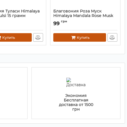
я Туласи Himalaya
Благовония Роза Муск
ulsi 15 грамм
Himalaya Mandala Rose Musk
15 грамм
0825
грн
99
Артикул:
9130824
Купить
Купить
Экономия
Бесплатная
доставка от 1500
грн