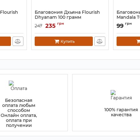
Flourish
Благовония Дхьяна Flourish
Благовони
Dhyanam 100 грамм
Mandala T
Артикул:
9130857
Артикул:
913
грн
грн
235
99
247
Купить
Безопасная
оплата любым
100% гарантия
способом
качества
Онлайн оплата,
оплата при
получении