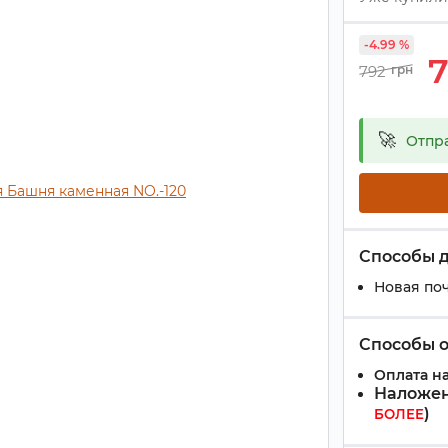
-4.99 %
7
792
грн
🚀
Отпр
Способы 
Новая поч
Способы 
Оплата на
Наложен
)
БОЛЕЕ