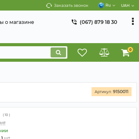
Заказать звонок
Ru
UAH
ы о магазине
(067) 879 18 30
0
9150011
Артикул:
(
10
)
зыв
ичии
и
1
шт.