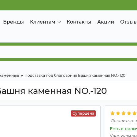
Бренды
Клиентам
Контакты
Акции
Отзыв
 каменные
Подставка под благовония Башня каменная NO.-120
Башня каменная NO.-120
Суперцена
Оставить от
Есть в нал
Уже купил