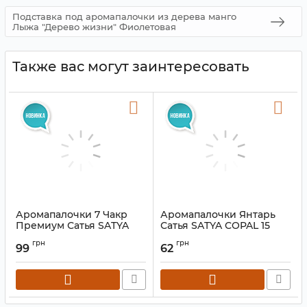
Подставка под аромапалочки из дерева манго
Лыжа "Дерево жизни" Фиолетовая
Также вас могут заинтересовать
Аромапалочки 7 Чакр
Аромапалочки Янтарь
Премиум Сатья SATYA
Сатья SATYA COPAL 15
PREMIUM 7 CHAKRA 15
грамм
грн
грн
грамм
99
62
Артикул:
9130054
Артикул:
9130024