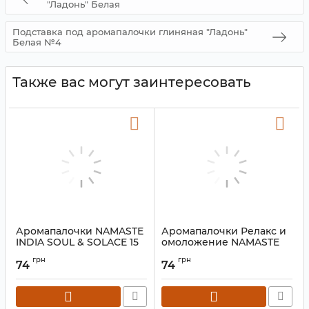
"Ладонь" Белая
Подставка под аромапалочки глиняная "Ладонь"
Белая №4
Также вас могут заинтересовать
Аромапалочки NAMASTE
Аромапалочки Релакс и
INDIA SOUL & SOLACE 15
омоложение NAMASTE
грамм
INDIA RELAX &
грн
грн
REJUVINATE 15 грамм
74
74
Артикул:
9130178
Артикул:
9130359