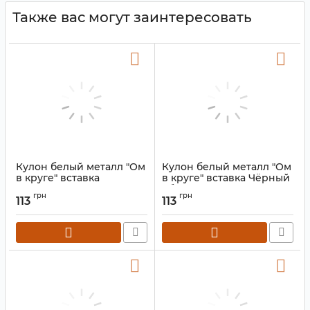
Также вас могут заинтересовать
Кулон белый металл "Ом
Кулон белый металл "Ом
в круге" вставка
в круге" вставка Чёрный
Розовый кварц
обсидиан
грн
грн
113
113
Артикул:
9080722
Артикул:
9080716