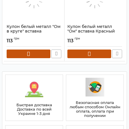
Кулон белый металл "Ом
Кулон белый металл
в круге" вставка
"Ом" вставка Красный
Тигровый глаз
авантюрин
грн
грн
113
113
Артикул:
9080718
Артикул:
9080709
Безопасная оплата
Быстрая доставка
любым способом Онлайн
Доставка по всей
оплата, оплата при
Украине 1-3 дня
получении