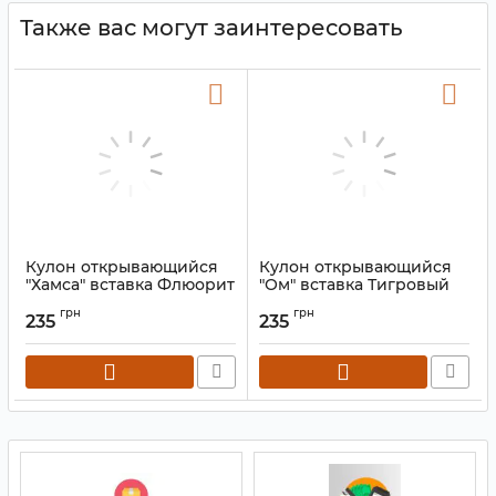
Также вас могут заинтересовать
Кулон открывающийся
Кулон открывающийся
"Хамса" вставка Флюорит
"Ом" вставка Тигровый
глаз
Артикул:
9080530
грн
грн
235
235
Артикул:
9080529