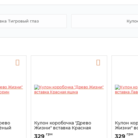
вка Тигровый глаз
Кулон
рево
Кулон коробочка "Древо
Кулон ко
лёный
Жизни" вставка Красная
Жизни" в
яшма
камень
грн
грн
329
329