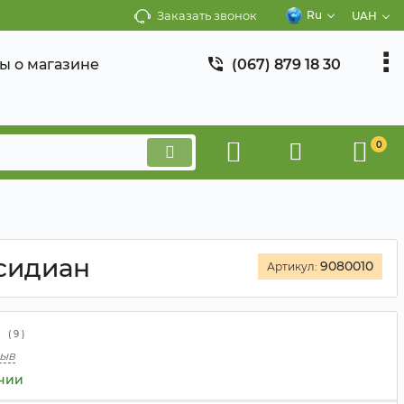
Заказать звонок
Ru
UAH
ы о магазине
(067) 879 18 30
0
сидиан
9080010
Артикул:
(
9
)
зыв
ичии