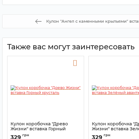
Кулон "Ангел с каменными крыльями" вста
Также вас могут заинтересовать
Кулон коробочка "Древо
Кулон коробочка "Д
Жизни" вставка Горный
Жизни" вставка Зе
хрусталь
авантюрин
грн
грн
329
329