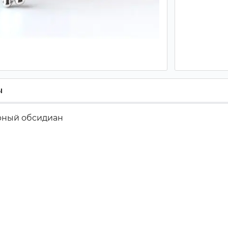
ы
ёрный обсидиан