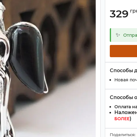
329
гр
✨
Отпра
Способы 
Новая поч
Способы 
Оплата на
Наложен
)
БОЛЕЕ
Поделиться: