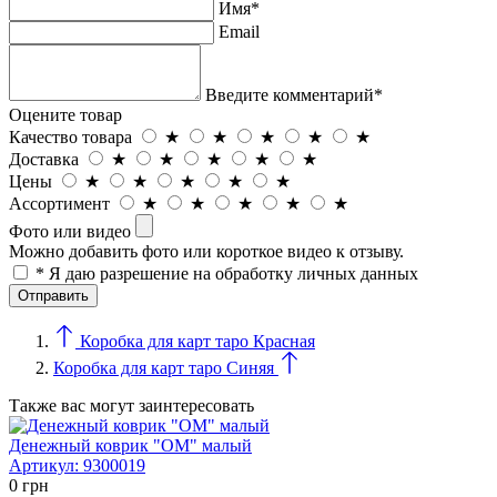
Имя*
Email
Введите комментарий*
Оцените товар
Качество товара
★
★
★
★
★
Доставка
★
★
★
★
★
Цены
★
★
★
★
★
Ассортимент
★
★
★
★
★
Фото или видео
Можно добавить фото или короткое видео к отзыву.
* Я даю разрешение на обработку личных данных
Коробка для карт таро Красная
Коробка для карт таро Синяя
Также вас могут заинтересовать
Денежный коврик "ОМ" малый
Артикул:
9300019
0
грн