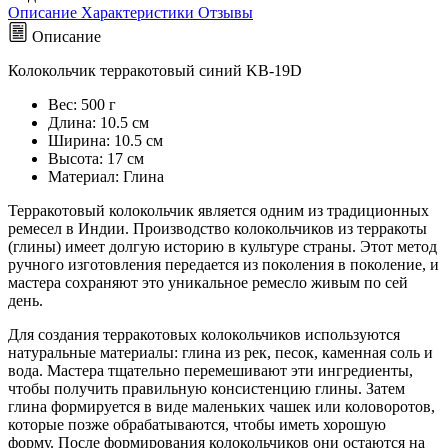
Описание
Характеристики
Отзывы
Описание
Колокольчик терракотовый синий KB-19D
Вес:
500 г
Длина:
10.5 см
Ширина:
10.5 см
Высота:
17 см
Maтериал
: Глина
Терракотовый колокольчик является одним из традиционных
ремесел в Индии.
Производство колокольчиков из терракоты
(глины) имеет долгую историю в культуре страны.
Этот метод
ручного изготовления передается из поколения в поколение, и
мастера сохраняют это уникальное ремесло живым по сей
день.
Для создания терракотовых колокольчиков используются
натуральные материалы: глина из рек, песок, каменная соль и
вода.
Мастера тщательно перемешивают эти ингредиенты,
чтобы получить правильную консистенцию глины.
Затем
глина формируется в виде маленьких чашек или коловоротов,
которые позже обрабатываются, чтобы иметь хорошую
форму.
После формирования колокольчиков они остаются на