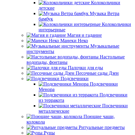
Колокольчики
детские
Музыка Ветра
бамбук
Колокольчики
интерьерные
Магия и гадание
Манеки Неко
Музыкальные
инструменты
Настольные
водопады, фонтаны
Палочки для еды
Песочные сады Дзен
Подсвечники
Подсвечники
Менора
Подсвечники
из терракота
Посвечники
металлические
Поющие чаши,
колокола
Ритуальные предметы
Руны