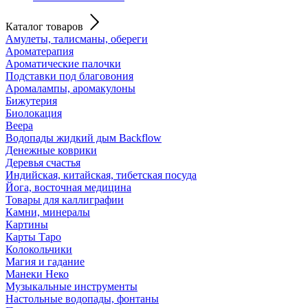
Каталог товаров
Амулеты, талисманы, обереги
Ароматерапия
Ароматические палочки
Подставки под благовония
Аромалампы, аромакулоны
Бижутерия
Биолокация
Веера
Водопады жидкий дым Backflow
Денежные коврики
Деревья счастья
Индийская, китайская, тибетская посуда
Йога, восточная медицина
Товары для каллиграфии
Камни, минералы
Картины
Карты Таро
Колокольчики
Магия и гадание
Манеки Неко
Музыкальные инструменты
Настольные водопады, фонтаны