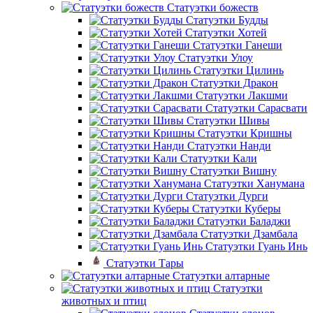
Статуэтки божеств
Статуэтки Будды
Статуэтки Хотей
Статуэтки Ганеши
Статуэтки Улоу
Статуэтки Цилинь
Статуэтки Дракон
Статуэтки Лакшми
Статуэтки Сарасвати
Статуэтки Шивы
Статуэтки Кришны
Статуэтки Нанди
Статуэтки Кали
Статуэтки Вишну
Статуэтки Ханумана
Статуэтки Дурги
Статуэтки Куберы
Статуэтки Баладжи
Статуэтки Дзамбала
Статуэтки Гуань Инь
Статуэтки Тары
Статуэтки алтарные
Статуэтки
животных и птиц