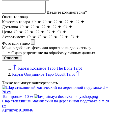
Введите комментарий*
Оцените товар
Качество товара
★
★
★
★
★
Доставка
★
★
★
★
★
Цены
★
★
★
★
★
Ассортимент
★
★
★
★
★
Фото или видео
Можно добавить фото или короткое видео к отзыву.
* Я даю разрешение на обработку личных данных
Карты Костяное Таро The Bone Tarot
Карты Оккультное Таро Occult Tarot
Также вас могут заинтересовать
Топ продаж
-10 %
Шар стеклянный магический на деревянной подставке d = 20
см
Артикул:
9190046