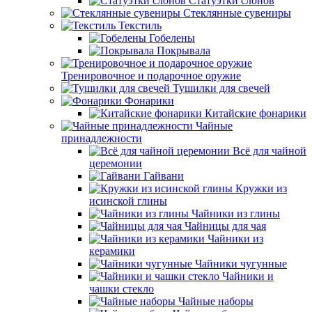
Статуэтки слонов
Стеклянные сувениры
Текстиль
Гобелены
Покрывала
Тренировочное и подарочное оружие
Тушилки для свечей
Фонарики
Китайские фонарики
Чайные
принадлежности
Всё для чайной
церемонии
Гайвани
Кружки из
исинской глины
Чайники из глины
Чайницы для чая
Чайники из
керамики
Чайники чугунные
Чайники и
чашки стекло
Чайные наборы