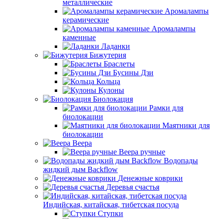
металлические
Аромалампы
керамические
Аромалампы
каменные
Ладанки
Бижутерия
Браслеты
Бусины Дзи
Кольца
Кулоны
Биолокация
Рамки для
биолокации
Маятники для
биолокации
Веера
Веера ручные
Водопады
жидкий дым Backflow
Денежные коврики
Деревья счастья
Индийская, китайская, тибетская посуда
Ступки