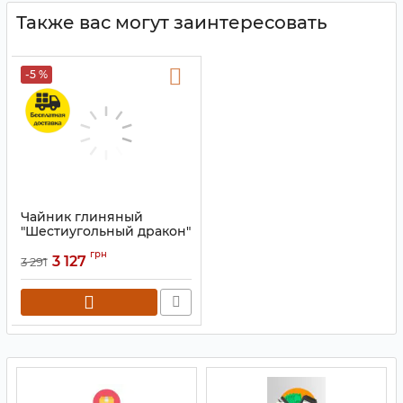
Также вас могут заинтересовать
-5 %
Чайник глиняный
"Шестиугольный дракон"
чёрный 2800 мл.
грн
3 127
3 291
Артикул:
9200372