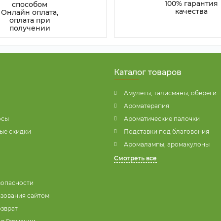
100% гарантия
способом
качества
Онлайн оплата,
оплата при
получении
Каталог товаров
Амулеты, талисманы, обереги
Ароматерапия
осы
Ароматические палочки
ые скидки
Подставки под благовония
Аромалампы, аромакулоны
Смотреть все
зопасности
ьзования сайтом
озврат