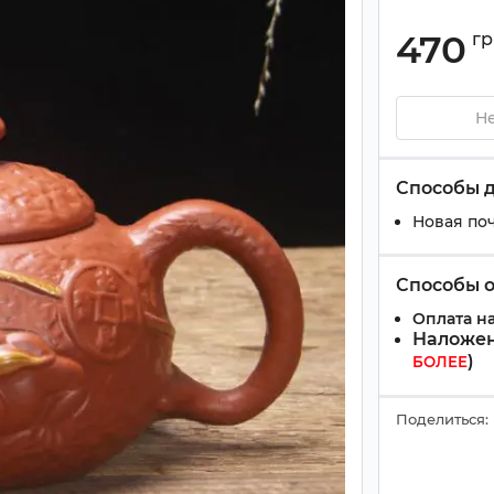
470
гр
Не
Способы 
Новая поч
Способы 
Оплата на
Наложен
)
БОЛЕЕ
Поделиться: