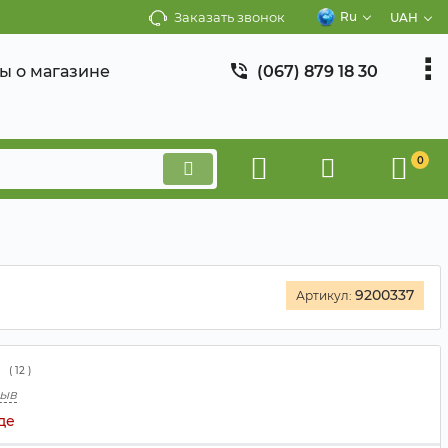
Заказать звонок
Ru
UAH
ы о магазине
(067) 879 18 30
0
9200337
Артикул:
(
12
)
зыв
де