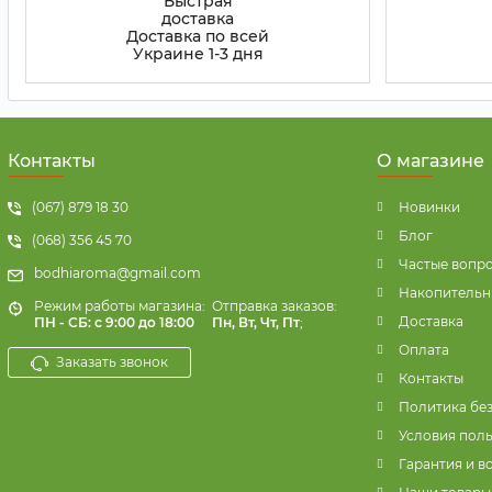
Быстрая
доставка
Доставка по всей
Украине 1-3 дня
Контакты
О магазине
(067) 879 18 30
Новинки
Блог
(068) 356 45 70
Частые вопр
bodhiaroma@gmail.com
Накопительн
Режим работы магазина:
Отправка заказов:
Доставка
ПН - СБ: с 9:00 до 18:00
Пн, Вт, Чт, Пт
;
Оплата
Заказать звонок
Контакты
Политика бе
Условия пол
Гарантия и в