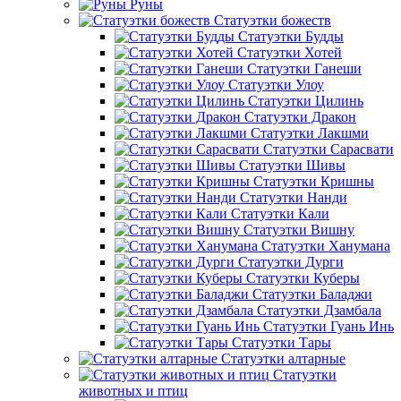
Руны
Статуэтки божеств
Статуэтки Будды
Статуэтки Хотей
Статуэтки Ганеши
Статуэтки Улоу
Статуэтки Цилинь
Статуэтки Дракон
Статуэтки Лакшми
Статуэтки Сарасвати
Статуэтки Шивы
Статуэтки Кришны
Статуэтки Нанди
Статуэтки Кали
Статуэтки Вишну
Статуэтки Ханумана
Статуэтки Дурги
Статуэтки Куберы
Статуэтки Баладжи
Статуэтки Дзамбала
Статуэтки Гуань Инь
Статуэтки Тары
Статуэтки алтарные
Статуэтки
животных и птиц