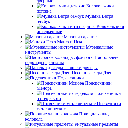
дверные
Колокольчики
детские
Музыка Ветра
бамбук
Колокольчики
интерьерные
Магия и гадание
Манеки Неко
Музыкальные
инструменты
Настольные
водопады, фонтаны
Палочки для еды
Песочные сады Дзен
Подсвечники
Подсвечники
Менора
Подсвечники
из терракота
Посвечники
металлические
Поющие чаши,
колокола
Ритуальные предметы