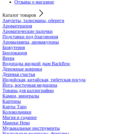
Отзывы о магазине
Каталог товаров
Амулеты, талисманы, обереги
Ароматерапия
Ароматические палочки
Подставки под благовония
Аромалампы, аромакулоны
Бижутерия
Биолокация
Веера
Водопады жидкий дым Backflow
Денежные коврики
Деревья счастья
Индийская, китайская, тибетская посуда
Йога, восточная медицина
Товары для каллиграфии
Камни, минералы
Картины
Карты Таро
Колокольчики
Магия и гадание
Манеки Неко
Музыкальные инструменты
Настольные водопады, фонтаны