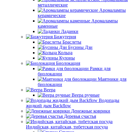
металлические
Аромалампы
керамические
Аромалампы
каменные
Ладанки
Бижутерия
Браслеты
Бусины Дзи
Кольца
Кулоны
Биолокация
Рамки для
биолокации
Маятники для
биолокации
Веера
Веера ручные
Водопады
жидкий дым Backflow
Денежные коврики
Деревья счастья
Индийская, китайская, тибетская посуда