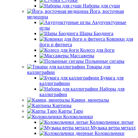
Ступки
Наборы для суши
Йога, восточная
медицина
Акупунктурные
иглы
Шары Баодинга
Коврики для
йоги и фитнеса
Колесо для йоги
Массажеры
Полынные сигары
Товары для
каллиграфии
Бумага для
каллиграфиии
Наборы для
каллиграфии
Камни, минералы
Картины
Карты Таро
Колокольчики
Колокольчики литые
Музыка ветра металл
Колокольчики