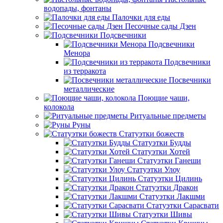
водопады, фонтаны
Палочки для еды
Песочные сады Дзен
Подсвечники
Подсвечники
Менора
Подсвечники
из терракота
Посвечники
металлические
Поющие чаши,
колокола
Ритуальные предметы
Руны
Статуэтки божеств
Статуэтки Будды
Статуэтки Хотей
Статуэтки Ганеши
Статуэтки Улоу
Статуэтки Цилинь
Статуэтки Дракон
Статуэтки Лакшми
Статуэтки Сарасвати
Статуэтки Шивы