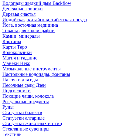
Водопады жидкий дым Backflow
Денежные коврики
Деревья счастья
Индийская, китайская, тибетская посуда
Йога, восточная медицина
Товары для каллиграфии
Камни, минералы
Картины
Карты Таро
Колокольчики
Магия и гадание
Манеки Неко
Музыкальные инструменты
Настольные водопады, фонтаны
Палочки для еды
Песочные сады Дзен
Подсвечники
Поющие чаши, колокола
Ритуальные предметы
Руны
Статуэтки божеств
Статуэтки алтарные
Статуэтки животных и птиц
Стеклянные сувениры
Текстиль