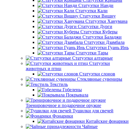
Статуэтки Кришны
Статуэтки Нанди
Статуэтки Кали
Статуэтки Вишну
Статуэтки Ханумана
Статуэтки Дурги
Статуэтки Куберы
Статуэтки Баладжи
Статуэтки Дзамбала
Статуэтки Гуань Инь
Статуэтки Тары
Статуэтки алтарные
Статуэтки
животных и птиц
Статуэтки слонов
Стеклянные сувениры
Текстиль
Гобелены
Покрывала
Тренировочное и подарочное оружие
Тушилки для свечей
Фонарики
Китайские фонарики
Чайные