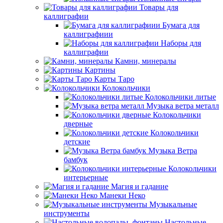
Товары для
каллиграфии
Бумага для
каллиграфиии
Наборы для
каллиграфии
Камни, минералы
Картины
Карты Таро
Колокольчики
Колокольчики литые
Музыка ветра металл
Колокольчики
дверные
Колокольчики
детские
Музыка Ветра
бамбук
Колокольчики
интерьерные
Магия и гадание
Манеки Неко
Музыкальные
инструменты
Настольные