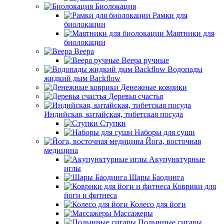
Биолокация
Рамки для
биолокации
Маятники для
биолокации
Веера
Веера ручные
Водопады
жидкий дым Backflow
Денежные коврики
Деревья счастья
Индийская, китайская, тибетская посуда
Ступки
Наборы для суши
Йога, восточная
медицина
Акупунктурные
иглы
Шары Баодинга
Коврики для
йоги и фитнеса
Колесо для йоги
Массажеры
Полынные сигары