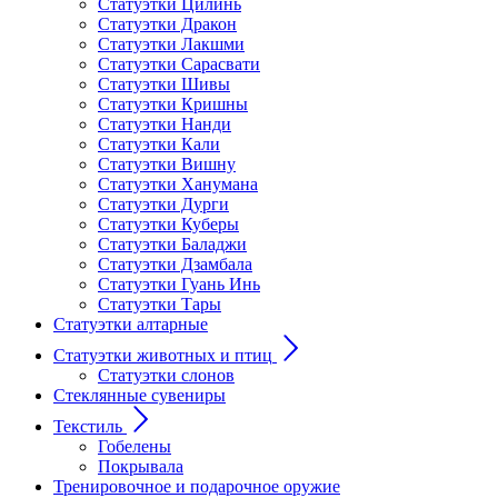
Статуэтки Цилинь
Статуэтки Дракон
Статуэтки Лакшми
Статуэтки Сарасвати
Статуэтки Шивы
Статуэтки Кришны
Статуэтки Нанди
Статуэтки Кали
Статуэтки Вишну
Статуэтки Ханумана
Статуэтки Дурги
Статуэтки Куберы
Статуэтки Баладжи
Статуэтки Дзамбала
Статуэтки Гуань Инь
Статуэтки Тары
Статуэтки алтарные
Статуэтки животных и птиц
Статуэтки слонов
Стеклянные сувениры
Текстиль
Гобелены
Покрывала
Тренировочное и подарочное оружие