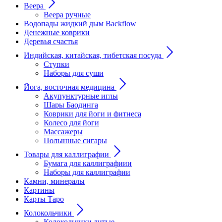
Веера
Веера ручные
Водопады жидкий дым Backflow
Денежные коврики
Деревья счастья
Индийская, китайская, тибетская посуда
Ступки
Наборы для суши
Йога, восточная медицина
Акупунктурные иглы
Шары Баодинга
Коврики для йоги и фитнеса
Колесо для йоги
Массажеры
Полынные сигары
Товары для каллиграфии
Бумага для каллиграфиии
Наборы для каллиграфии
Камни, минералы
Картины
Карты Таро
Колокольчики
Колокольчики литые