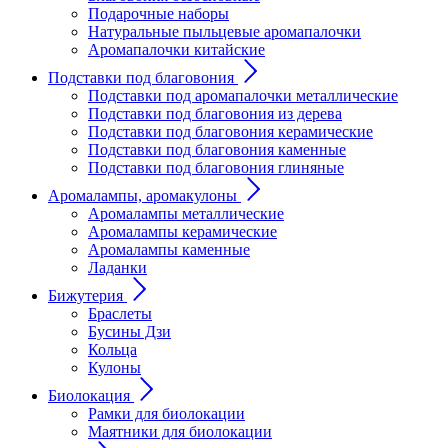
Подарочные наборы
Натуральные пыльцевые аромапалочки
Аромапалочки китайские
Подставки под благовония
Подставки под аромапалочки металлические
Подставки под благовония из дерева
Подставки под благовония керамические
Подставки под благовония каменные
Подставки под благовония глиняные
Аромалампы, аромакулоны
Аромалампы металлические
Аромалампы керамические
Аромалампы каменные
Ладанки
Бижутерия
Браслеты
Бусины Дзи
Кольца
Кулоны
Биолокация
Рамки для биолокации
Маятники для биолокации