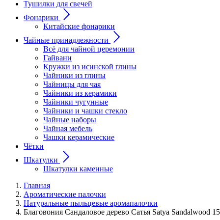
Тушилки для свечей
Фонарики
Китайские фонарики
Чайные принадлежности
Всё для чайной церемонии
Гайвани
Кружки из исинской глины
Чайники из глины
Чайницы для чая
Чайники из керамики
Чайники чугунные
Чайники и чашки стекло
Чайные наборы
Чайная мебель
Чашки керамические
Чётки
Шкатулки
Шкатулки каменные
Главная
Ароматические палочки
Натуральные пыльцевые аромапалочки
Благовония Сандаловое дерево Сатья Satya Sandalwood 1