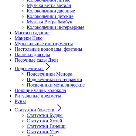
Музыка ветра металл
Колокольчики дверные
Колокольчики детские
Музыка Ветра бамбук
Колокольчики интерьерные
Магия и гадание
Манеки Неко
Музыкальные инструменты
Настольные водопады, фонтаны
Палочки для еды
Песочные сады Дзен
Подсвечники
Подсвечники Менора
Подсвечники из терракота
Посвечники металлические
Поющие чаши, колокола
Ритуальные предметы
Руны
Статуэтки божеств
Статуэтки Будды
Статуэтки Хотей
Статуэтки Ганеши
Статуэтки Улоу