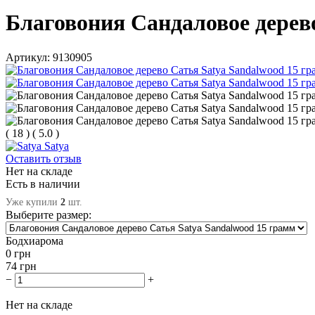
Благовония Сандаловое дерев
Артикул:
9130905
(
18
)
(
5.0
)
Satya
Оставить отзыв
Нет на складе
Есть в наличии
Уже купили
2
шт.
Выберите размер:
Бодхиарома
0
грн
74
грн
−
+
Нет на складе