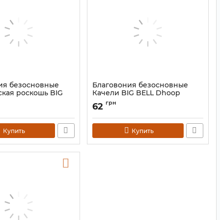
ия безосновные
Благовония безосновные
кая роскошь BIG
Качели BIG BELL Dhoop
p Swiss Luxury 10
Swing 10 шт.
грн
62
Артикул:
9130849
0851
Купить
Купить