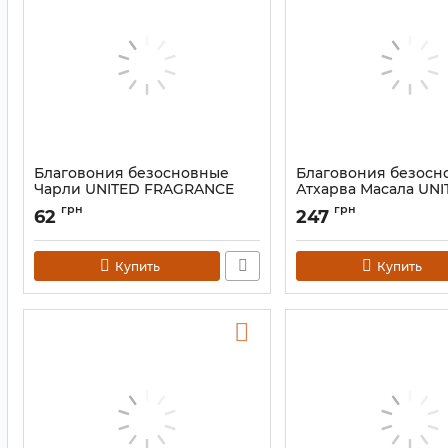
Благовония безосновные
Благовония безосн
Чарли UNITED FRAGRANCE
Атхарва Масала UN
Charlie Dhoop 20 шт.
FRAGRANCE Atharva 
грн
грн
62
247
Dhoop 17 палочек
Артикул:
9130886
Артикул:
9130888
Купить
Купить