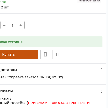
ичии
и
2
шт.
−
+
авка сегодня
Купить
доставки
та (Отправка заказов
Пн, Вт, Чт, Пт)
оплаты
 карту
ный платёж (
ПРИ СУММЕ ЗАКАЗА ОТ 200 ГРН. И