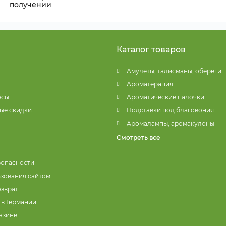
получении
Каталог товаров
Амулеты, талисманы, обереги
Ароматерапия
осы
Ароматические палочки
ые скидки
Подставки под благовония
Аромалампы, аромакулоны
Смотреть все
зопасности
ьзования сайтом
озврат
 в Германии
азине