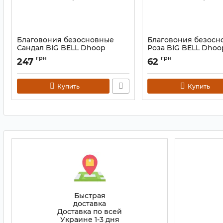
Благовония безосновные
Благовония безосн
Сандал BIG BELL Dhoop
Роза BIG BELL Dhoo
Sandal 10 палочек
палочек
грн
грн
247
62
Артикул:
9130856
Артикул:
9130839
Купить
Купить
Быстрая
доставка
Доставка по всей
Украине 1-3 дня