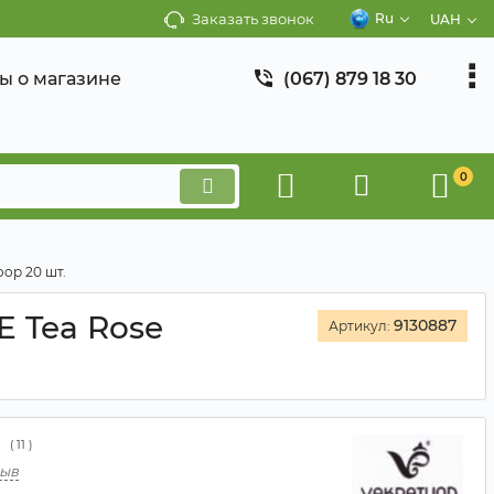
Заказать звонок
Ru
UAH
ы о магазине
(067) 879 18 30
0
op 20 шт.
 Tea Rose
9130887
Артикул:
(
11
)
зыв