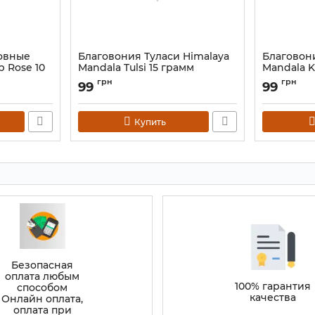
овные
Благовония Туласи Himalaya
Благовон
p Rose 10
Mandala Tulsi 15 грамм
Mandala K
Артикул:
9130825
Артикул:
913
грн
грн
99
99
Купить
Безопасная
оплата любым
100% гарантия
способом
качества
Онлайн оплата,
оплата при