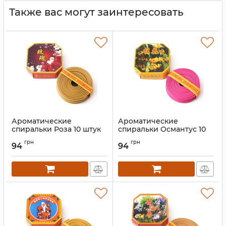
Также вас могут заинтересовать
Ароматические
Ароматические
спиральки Роза 10 штук
спиральки Османтус 10
штук
Артикул:
9130759
грн
грн
94
94
Артикул:
9130758