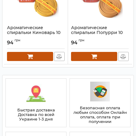
Ароматические
Ароматические
спиральки Киноварь 10
спиральки Попурри 10
штук
штук
грн
грн
94
94
Артикул:
9130756
Артикул:
9130755
Безопасная оплата
Быстрая доставка
любым способом Онлайн
Доставка по всей
оплата, оплата при
Украине 1-3 дня
получении