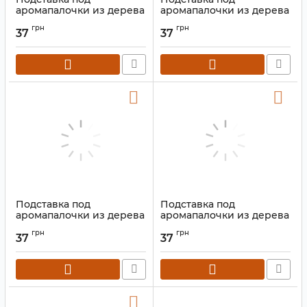
аромапалочки из дерева
аромапалочки из дерева
с латунью Лыжа " Ом"
с латунью Лыжа " Звезда"
грн
грн
37
37
Артикул:
9150000
Артикул:
9150000
Подставка под
Подставка под
аромапалочки из дерева
аромапалочки из дерева
с латунью Лыжа " Инь
с латунью Лыжа " Ганеш"
грн
грн
Ян"
37
37
Артикул:
9150000
Артикул:
9150000