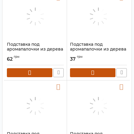
Подставка под
Подставка под
аромапалочки из дерева
аромапалочки из дерева
манго Лыжа "Дерево
с латунью Лыжа " Луна"
грн
грн
жизни" Оранжевая
62
37
Артикул:
9150000
Артикул:
9150034
Подставка под
Подставка под