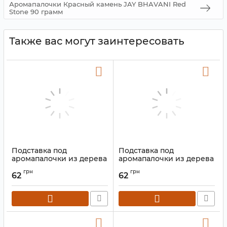
Аромапалочки Красный камень JAY BHAVANI Red
Stone 90 грамм
Также вас могут заинтересовать
Подставка под
Подставка под
аромапалочки из дерева
аромапалочки из дерева
манго Лыжа "Ом"
манго Лыжа "Ом"
грн
грн
Фиолетовая
Зелёная
62
62
Артикул:
9150034
Артикул:
9150034