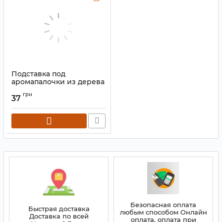
Подставка под
аромапалочки из дерева
с латунью Лыжа
грн
"Пацифик"
37
Артикул:
9150000
Безопасная оплата
Быстрая доставка
любым способом Онлайн
Доставка по всей
оплата, оплата при