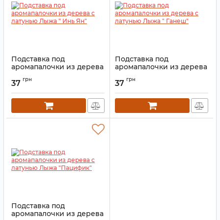
Подставка под
Подставка под
аромапалочки из дерева
аромапалочки из дерева
с латунью Лыжа " Инь
с латунью Лыжа " Ганеш"
грн
грн
Ян"
37
37
Артикул:
9150000
Артикул:
9150000
Подставка под
аромапалочки из дерева