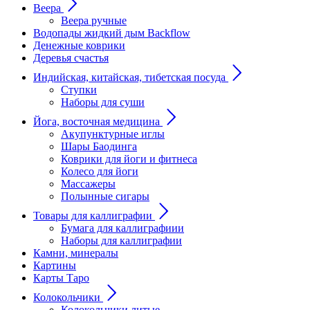
Веера
Веера ручные
Водопады жидкий дым Backflow
Денежные коврики
Деревья счастья
Индийская, китайская, тибетская посуда
Ступки
Наборы для суши
Йога, восточная медицина
Акупунктурные иглы
Шары Баодинга
Коврики для йоги и фитнеса
Колесо для йоги
Массажеры
Полынные сигары
Товары для каллиграфии
Бумага для каллиграфиии
Наборы для каллиграфии
Камни, минералы
Картины
Карты Таро
Колокольчики
Колокольчики литые