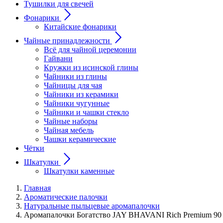
Тушилки для свечей
Фонарики
Китайские фонарики
Чайные принадлежности
Всё для чайной церемонии
Гайвани
Кружки из исинской глины
Чайники из глины
Чайницы для чая
Чайники из керамики
Чайники чугунные
Чайники и чашки стекло
Чайные наборы
Чайная мебель
Чашки керамические
Чётки
Шкатулки
Шкатулки каменные
Главная
Ароматические палочки
Натуральные пыльцевые аромапалочки
Аромапалочки Богатство JAY BHAVANI Rich Premium 90