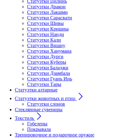
Статуэтки Цилинь
Статуэтки Дракон
Статуэтки Лакшми
Статуэтки Сарасвати
Статуэтки Шивы
Статуэтки Кришны
Статуэтки Нанди
Статуэтки Кали
Статуэтки Вишну
Статуэтки Ханумана
Статуэтки Дурги
Статуэтки Куберы
Статуэтки Баладжи
Статуэтки Дзамбала
Статуэтки Гуань Инь
Статуэтки Тары
Статуэтки алтарные
Статуэтки животных и птиц
Статуэтки слонов
Стеклянные сувениры
Текстиль
Гобелены
Покрывала
Тренировочное и подарочное оружие