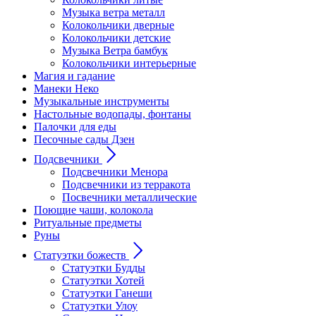
Музыка ветра металл
Колокольчики дверные
Колокольчики детские
Музыка Ветра бамбук
Колокольчики интерьерные
Магия и гадание
Манеки Неко
Музыкальные инструменты
Настольные водопады, фонтаны
Палочки для еды
Песочные сады Дзен
Подсвечники
Подсвечники Менора
Подсвечники из терракота
Посвечники металлические
Поющие чаши, колокола
Ритуальные предметы
Руны
Статуэтки божеств
Статуэтки Будды
Статуэтки Хотей
Статуэтки Ганеши
Статуэтки Улоу