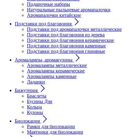
Подарочные наборы
Натуральные пыльцевые аромапалочки
Аромапалочки китайские
Подставки под благовония
Подставки под аромапалочки металлические
Подставки под благовония из дерева
Подставки под благовония керамические
Подставки под благовония каменные
Подставки под благовония глиняные
Аромалампы, аромакулоны
Аромалампы металлические
Аромалампы керамические
Аромалампы каменные
Ладанки
Бижутерия
Браслеты
Бусины Дзи
Кольца
Кулоны
Биолокация
Рамки для биолокации
Маятники для биолокации