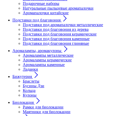
Подарочные наборы
Натуральные пыльцевые аромапалочки
Аромапалочки китайские
Подставки под благовония
Подставки под аромапалочки металлические
Подставки под благовония из дерева
Подставки под благовония керамические
Подставки под благовония каменные
Подставки под благовония глиняные
Аромалампы, аромакулоны
Аромалампы металлические
Аромалампы керамические
Аромалампы каменные
Ладанки
Бижутерия
Браслеты
Бусины Дзи
Кольца
Кулоны
Биолокация
Рамки для биолокации
Маятники для биолокации