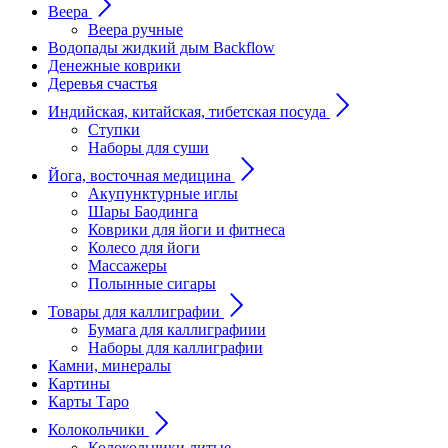
Веера
Веера ручные
Водопады жидкий дым Backflow
Денежные коврики
Деревья счастья
Индийская, китайская, тибетская посуда
Ступки
Наборы для суши
Йога, восточная медицина
Акупунктурные иглы
Шары Баодинга
Коврики для йоги и фитнеса
Колесо для йоги
Массажеры
Полынные сигары
Товары для каллиграфии
Бумага для каллиграфиии
Наборы для каллиграфии
Камни, минералы
Картины
Карты Таро
Колокольчики
Колокольчики литые