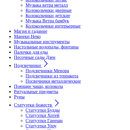
Музыка ветра металл
Колокольчики дверные
Колокольчики детские
Музыка Ветра бамбук
Колокольчики интерьерные
Магия и гадание
Манеки Неко
Музыкальные инструменты
Настольные водопады, фонтаны
Палочки для еды
Песочные сады Дзен
Подсвечники
Подсвечники Менора
Подсвечники из терракота
Посвечники металлические
Поющие чаши, колокола
Ритуальные предметы
Руны
Статуэтки божеств
Статуэтки Будды
Статуэтки Хотей
Статуэтки Ганеши
Статуэтки Улоу