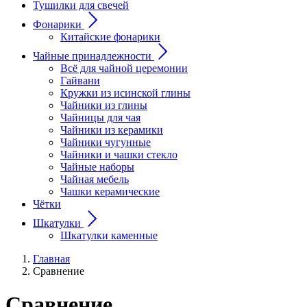
Тушилки для свечей
Фонарики
Китайские фонарики
Чайные принадлежности
Всё для чайной церемонии
Гайвани
Кружки из исинской глины
Чайники из глины
Чайницы для чая
Чайники из керамики
Чайники чугунные
Чайники и чашки стекло
Чайные наборы
Чайная мебель
Чашки керамические
Чётки
Шкатулки
Шкатулки каменные
Главная
Сравнение
Сравнение