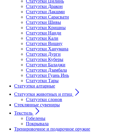
Статуэтки Цилинь
Статуэтки Дракон
Статуэтки Лакшми
Статуэтки Сарасвати
Статуэтки Шивы
Статуэтки Кришны
Статуэтки Нанди
Статуэтки Кали
Статуэтки Вишну
Статуэтки Ханумана
Статуэтки Дурги
Статуэтки Куберы
Статуэтки Баладжи
Статуэтки Дзамбала
Статуэтки Гуань Инь
Статуэтки Тары
Статуэтки алтарные
Статуэтки животных и птиц
Статуэтки слонов
Стеклянные сувениры
Текстиль
Гобелены
Покрывала
Тренировочное и подарочное оружие