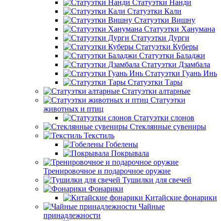
Статуэтки Нанди
Статуэтки Кали
Статуэтки Вишну
Статуэтки Ханумана
Статуэтки Дурги
Статуэтки Куберы
Статуэтки Баладжи
Статуэтки Дзамбала
Статуэтки Гуань Инь
Статуэтки Тары
Статуэтки алтарные
Статуэтки
животных и птиц
Статуэтки слонов
Стеклянные сувениры
Текстиль
Гобелены
Покрывала
Тренировочное и подарочное оружие
Тушилки для свечей
Фонарики
Китайские фонарики
Чайные
принадлежности