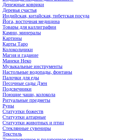
Денежные коврики
Деревья счастья
Индийская, китайская, тибетская посуда
Йога, восточная медицина
Товары для каллиграфии
Камни, минералы
Картины
Карты Таро
Колокольчики
Магия и гадание
Манеки Неко
Музыкальные инструменты
Настольные водопады, фонтаны
Палочки для еды
Песочные сады Дзен
Подсвечники
Поющие чаши, колокола
Ритуальные предметы
Руны
Статуэтки божеств
Статуэтки алтарные
Статуэтки животных и птиц
Стеклянные сувениры
Текстиль
Тренировочное и подарочное оружие