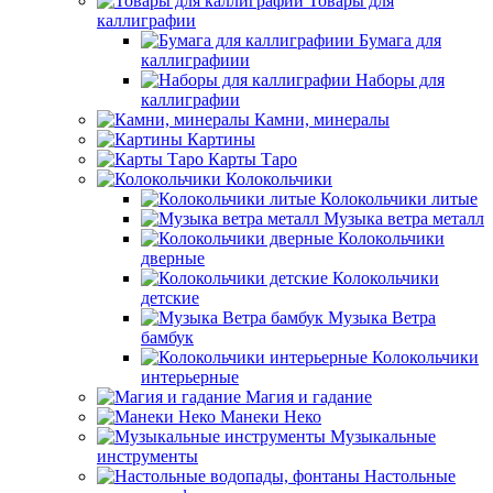
Товары для
каллиграфии
Бумага для
каллиграфиии
Наборы для
каллиграфии
Камни, минералы
Картины
Карты Таро
Колокольчики
Колокольчики литые
Музыка ветра металл
Колокольчики
дверные
Колокольчики
детские
Музыка Ветра
бамбук
Колокольчики
интерьерные
Магия и гадание
Манеки Неко
Музыкальные
инструменты
Настольные