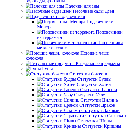
водопады, фонтаны
Палочки для еды
Песочные сады Дзен
Подсвечники
Подсвечники
Менора
Подсвечники
из терракота
Посвечники
металлические
Поющие чаши,
колокола
Ритуальные предметы
Руны
Статуэтки божеств
Статуэтки Будды
Статуэтки Хотей
Статуэтки Ганеши
Статуэтки Улоу
Статуэтки Цилинь
Статуэтки Дракон
Статуэтки Лакшми
Статуэтки Сарасвати
Статуэтки Шивы
Статуэтки Кришны