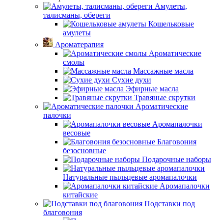
Амулеты,
талисманы, обереги
Кошельковые
амулеты
Ароматерапия
Ароматические
смолы
Массажные масла
Сухие духи
Эфирные масла
Травяные скрутки
Ароматические
палочки
Аромапалочки
весовые
Благовония
безосновные
Подарочные наборы
Натуральные пыльцевые аромапалочки
Аромапалочки
китайские
Подставки под
благовония