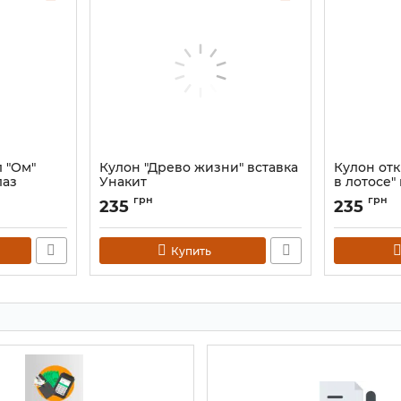
 "Ом"
Кулон "Древо жизни" вставка
Кулон от
лаз
Унакит
в лотосе"
Артикул:
9080660
Артикул:
908
грн
грн
235
235
Купить