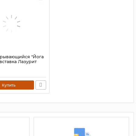
крывающийся "Йога
 вставка Лазурит
0506
Купить