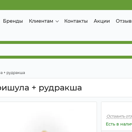
Бренды
Клиентам
Контакты
Акции
Отзыв
а + рудракша
ришула + рудракша
Оставить от
Есть в нал