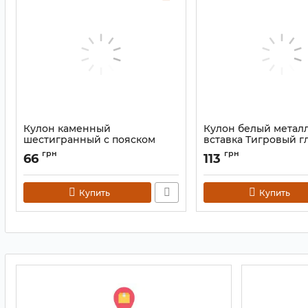
Кулон каменный
Кулон белый металл
шестигранный с пояском
вставка Тигровый г
Яшма далматин
Артикул:
9080706
грн
грн
66
113
Артикул:
9170271
Купить
Купить