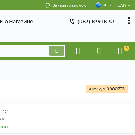
Заказать звонок
Ru
UAH
ы о магазине
(067) 879 18 30
0
9080733
Артикул:
(
8
)
зыв
ичии