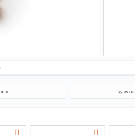
ы
анеш
Кулон к