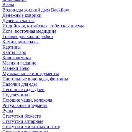
Веера
Водопады жидкий дым Backflow
Денежные коврики
Деревья счастья
Индийская, китайская, тибетская посуда
Йога, восточная медицина
Товары для каллиграфии
Камни, минералы
Картины
Карты Таро
Колокольчики
Магия и гадание
Манеки Неко
Музыкальные инструменты
Настольные водопады, фонтаны
Палочки для еды
Песочные сады Дзен
Подсвечники
Поющие чаши, колокола
Ритуальные предметы
Руны
Статуэтки божеств
Статуэтки алтарные
Статуэтки животных и птиц
Стеклянные сувениры