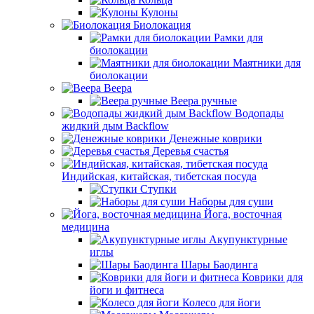
Кулоны
Биолокация
Рамки для
биолокации
Маятники для
биолокации
Веера
Веера ручные
Водопады
жидкий дым Backflow
Денежные коврики
Деревья счастья
Индийская, китайская, тибетская посуда
Ступки
Наборы для суши
Йога, восточная
медицина
Акупунктурные
иглы
Шары Баодинга
Коврики для
йоги и фитнеса
Колесо для йоги