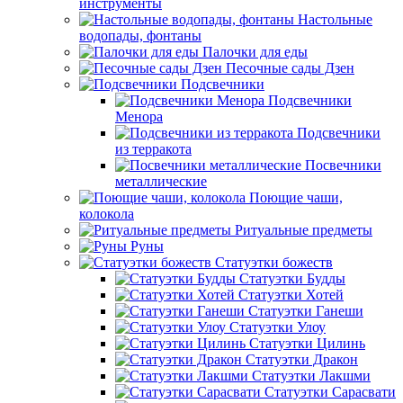
инструменты
Настольные
водопады, фонтаны
Палочки для еды
Песочные сады Дзен
Подсвечники
Подсвечники
Менора
Подсвечники
из терракота
Посвечники
металлические
Поющие чаши,
колокола
Ритуальные предметы
Руны
Статуэтки божеств
Статуэтки Будды
Статуэтки Хотей
Статуэтки Ганеши
Статуэтки Улоу
Статуэтки Цилинь
Статуэтки Дракон
Статуэтки Лакшми
Статуэтки Сарасвати