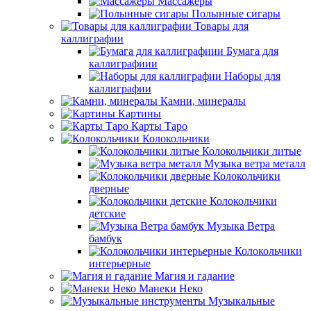
Массажеры
Полынные сигары
Товары для
каллиграфии
Бумага для
каллиграфиии
Наборы для
каллиграфии
Камни, минералы
Картины
Карты Таро
Колокольчики
Колокольчики литые
Музыка ветра металл
Колокольчики
дверные
Колокольчики
детские
Музыка Ветра
бамбук
Колокольчики
интерьерные
Магия и гадание
Манеки Неко
Музыкальные