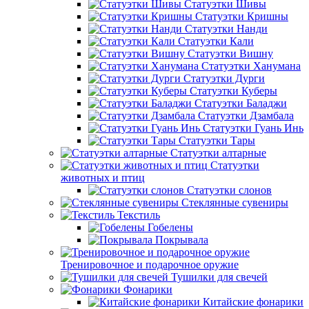
Статуэтки Шивы
Статуэтки Кришны
Статуэтки Нанди
Статуэтки Кали
Статуэтки Вишну
Статуэтки Ханумана
Статуэтки Дурги
Статуэтки Куберы
Статуэтки Баладжи
Статуэтки Дзамбала
Статуэтки Гуань Инь
Статуэтки Тары
Статуэтки алтарные
Статуэтки
животных и птиц
Статуэтки слонов
Стеклянные сувениры
Текстиль
Гобелены
Покрывала
Тренировочное и подарочное оружие
Тушилки для свечей
Фонарики
Китайские фонарики