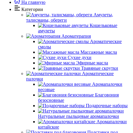
На главную
Категории
Амулеты,
талисманы, обереги
Кошельковые
амулеты
Ароматерапия
Ароматические
смолы
Массажные масла
Сухие духи
Эфирные масла
Травяные скрутки
Ароматические
палочки
Аромапалочки
весовые
Благовония
безосновные
Подарочные наборы
Натуральные пыльцевые аромапалочки
Аромапалочки
китайские
Подставки под