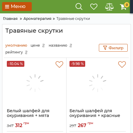
0
Меню
Главная
Ароматерапия
Травяные скрутки
Травяные скрутки
умолчанию
цене
названию
Фильтр
рейтингу
-10.04 %
-9.98 %
Белый шалфей для
Белый шалфей для
окуривания + мята
окуривания + красные
лепестки роз
Артикул:
9131118
грн
грн
312
267
347
297
Артикул:
9131109