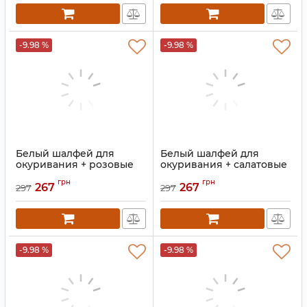
-9.98 %
-9.98 %
Белый шалфей для
Белый шалфей для
окуривания + розовые
окуривания + салатовые
лепестки роз
лепестки роз
грн
грн
267
267
297
297
Артикул:
9131116
Артикул:
9131112
-9.98 %
-9.98 %