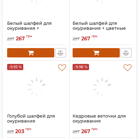
Белый шалфей для
Белый шалфей для
окуривания +
окуривания + цветные
сиреневые лепестки роз
лепестки роз
грн
грн
267
267
297
297
Артикул:
9131114
Артикул:
9131108
-9.93 %
-9.98 %
Голубой шалфей для
Кедровые веточки для
окуривания
окуривания
Артикул:
9131106
Артикул:
9131107
грн
грн
203
267
225
297