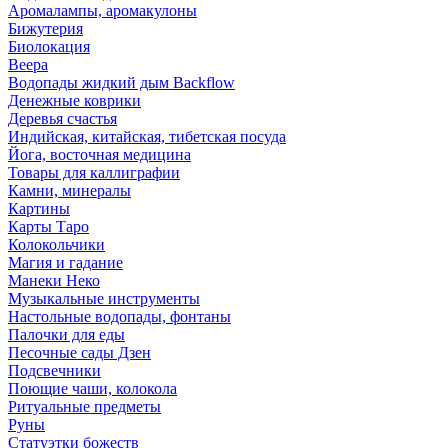
Аромалампы, аромакулоны
Бижутерия
Биолокация
Веера
Водопады жидкий дым Backflow
Денежные коврики
Деревья счастья
Индийская, китайская, тибетская посуда
Йога, восточная медицина
Товары для каллиграфии
Камни, минералы
Картины
Карты Таро
Колокольчики
Магия и гадание
Манеки Неко
Музыкальные инструменты
Настольные водопады, фонтаны
Палочки для еды
Песочные сады Дзен
Подсвечники
Поющие чаши, колокола
Ритуальные предметы
Руны
Статуэтки божеств