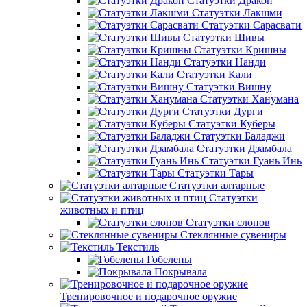
Статуэтки Дракон
Статуэтки Лакшми
Статуэтки Сарасвати
Статуэтки Шивы
Статуэтки Кришны
Статуэтки Нанди
Статуэтки Кали
Статуэтки Вишну
Статуэтки Ханумана
Статуэтки Дурги
Статуэтки Куберы
Статуэтки Баладжи
Статуэтки Дзамбала
Статуэтки Гуань Инь
Статуэтки Тары
Статуэтки алтарные
Статуэтки
животных и птиц
Статуэтки слонов
Стеклянные сувениры
Текстиль
Гобелены
Покрывала
Тренировочное и подарочное оружие