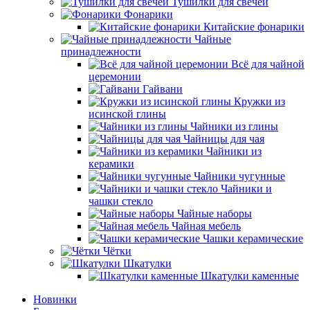
Тушилки для свечей
Фонарики
Китайские фонарики
Чайные
принадлежности
Всё для чайной
церемонии
Гайвани
Кружки из
исинской глины
Чайники из глины
Чайницы для чая
Чайники из
керамики
Чайники чугунные
Чайники и
чашки стекло
Чайные наборы
Чайная мебель
Чашки керамические
Чётки
Шкатулки
Шкатулки каменные
Новинки