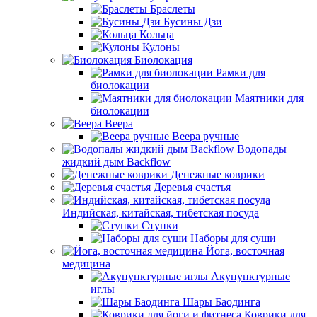
Браслеты
Бусины Дзи
Кольца
Кулоны
Биолокация
Рамки для
биолокации
Маятники для
биолокации
Веера
Веера ручные
Водопады
жидкий дым Backflow
Денежные коврики
Деревья счастья
Индийская, китайская, тибетская посуда
Ступки
Наборы для суши
Йога, восточная
медицина
Акупунктурные
иглы
Шары Баодинга
Коврики для