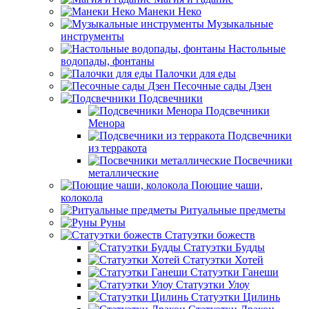
Манеки Неко
Музыкальные
инструменты
Настольные
водопады, фонтаны
Палочки для еды
Песочные сады Дзен
Подсвечники
Подсвечники
Менора
Подсвечники
из терракота
Посвечники
металлические
Поющие чаши,
колокола
Ритуальные предметы
Руны
Статуэтки божеств
Статуэтки Будды
Статуэтки Хотей
Статуэтки Ганеши
Статуэтки Улоу
Статуэтки Цилинь