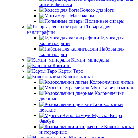
йоги и фитнеса
Колесо для йоги
Массажеры
Полынные сигары
Товары для
каллиграфии
Бумага для
каллиграфиии
Наборы для
каллиграфии
Камни, минералы
Картины
Карты Таро
Колокольчики
Колокольчики литые
Музыка ветра металл
Колокольчики
дверные
Колокольчики
детские
Музыка Ветра
бамбук
Колокольчики
интерьерные
Магия и гадание