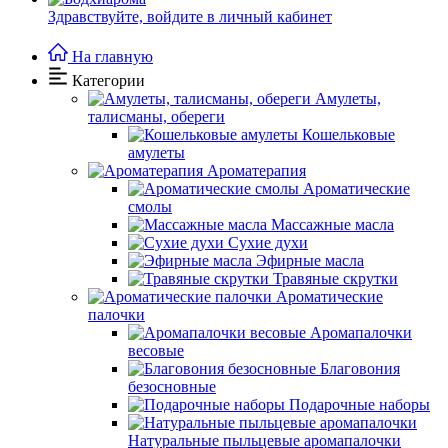
Здравствуйте,
войдите в личный кабинет
На главную
Категории
Амулеты,
талисманы, обереги
Кошельковые
амулеты
Ароматерапия
Ароматические
смолы
Массажные масла
Сухие духи
Эфирные масла
Травяные скрутки
Ароматические
палочки
Аромапалочки
весовые
Благовония
безосновные
Подарочные наборы
Натуральные пыльцевые аромапалочки