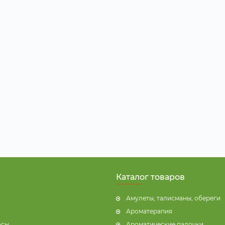
Каталог товаров
Амулеты, талисманы, обереги
Ароматерапия
осы
Ароматические палочки