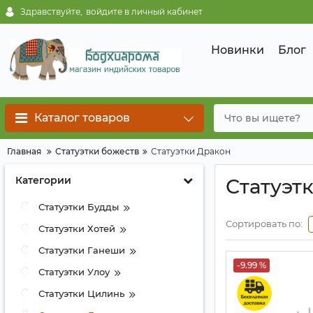
Здравствуйте,
войдите в личный кабинет
Новинки
Блог
Каталог товаров
Главная
Статуэтки божеств
Статуэтки Дракон
Категории
Статуэт
Статуэтки Будды
Сортировать по:
Статуэтки Хотей
Статуэтки Ганеши
-9.99 %
Статуэтки Улоу
Статуэтки Цилинь