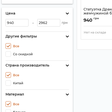
Статуэтка Драк
Цена
жемчужиной б
см
грн
940
-
Артикул:
9070008
грн
Нет на складе
Другие фильтры
Все
Со скидкой
Страна производитель
Все
Китай
Материал
Все