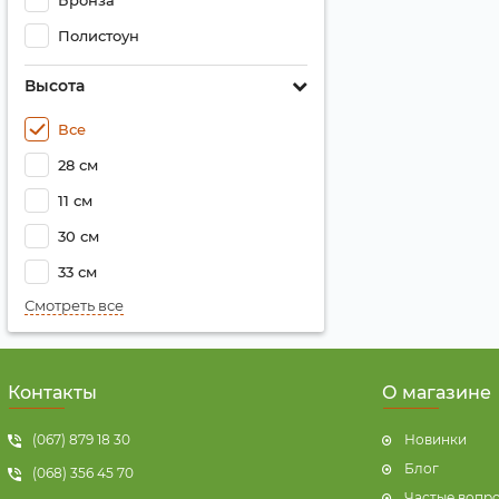
Бронза
Полистоун
Высота
Все
28 см
11 см
30 см
33 см
Смотреть все
Контакты
О магазине
(067) 879 18 30
Новинки
Блог
(068) 356 45 70
Частые вопр