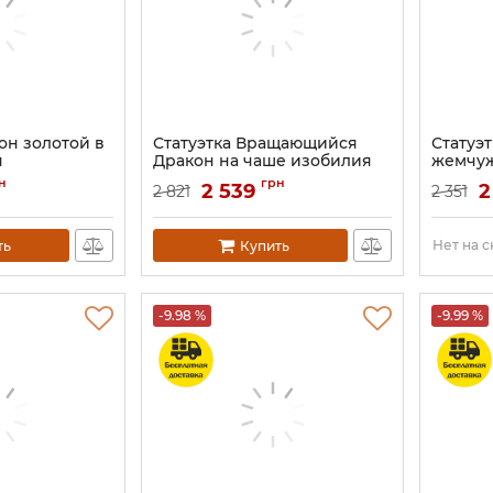
он золотой в
Статуэтка Вращающийся
Статуэт
я
Дракон на чаше изобилия
жемчуж
см
Артикул:
9260050
н
грн
2 539
2
2 821
2 351
Артикул:
Нет на 
ть
Купить
-9.98 %
-9.99 %