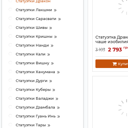
Статуэтки Дракон
Статуэтки Лакшми
Статуэтки Сарасвати
Статуэтки Шивы
Статуэтки Кришны
Статуэтка Драк
чаше изобили
Статуэтки Нанди
Артикул:
9260051
гр
2 793
3 103
Статуэтки Кали
Статуэтки Вишну
Купи
Статуэтки Ханумана
Статуэтки Дурги
Статуэтки Куберы
Статуэтки Баладжи
Статуэтки Дзамбала
Статуэтки Гуань Инь
Статуэтки Тары