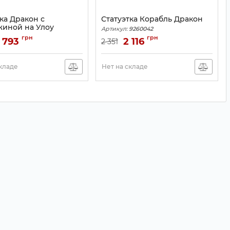
ка Дракон с
Статуэтка Корабль Дракон
иной на Улоу
Артикул:
9260042
9260058
грн
грн
 793
2 116
2 351
складе
Нет на складе