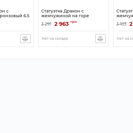
он с
Статуэтка Дракон с
Статуэт
ронзовый 6.5
жемчужиной на горе
жемчуж
Артикул:
9260066
Артикул:
грн
2 963
2
3 291
3 103
Нет на складе
Нет на 