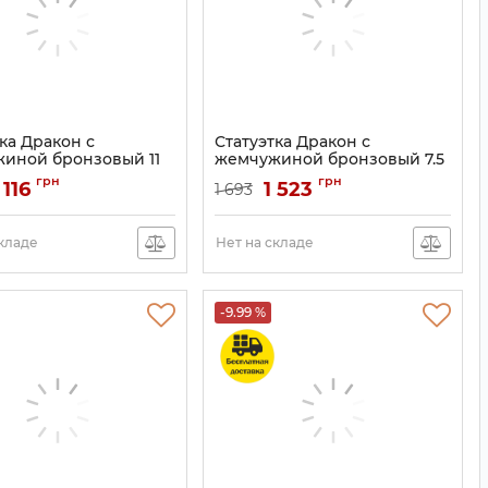
ка Дракон с
Статуэтка Дракон с
иной бронзовый 11
жемчужиной бронзовый 7.5
см
грн
грн
 116
1 523
1 693
9070010
Артикул:
9070009
складе
Нет на складе
-9.99 %