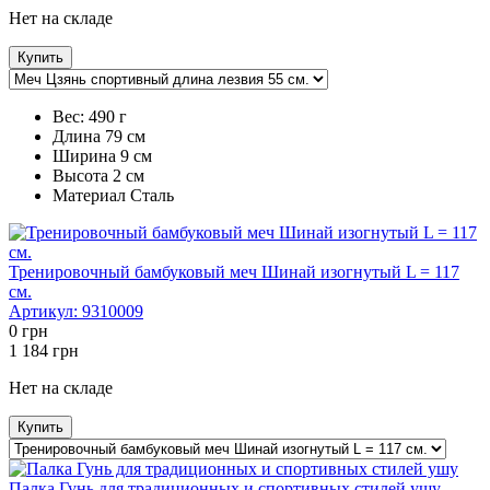
Нет на складе
Купить
Вес:
490 г
Длина
79 см
Ширина
9 см
Высота
2 см
Maтериал
Сталь
Тренировочный бамбуковый меч Шинай изогнутый L = 117
см.
Артикул:
9310009
0
грн
1 184
грн
Нет на складе
Купить
Палка Гунь для традиционных и спортивных стилей ушу