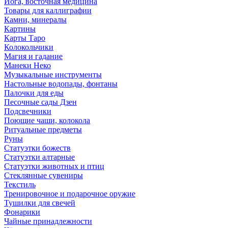
Йога, восточная медицина
Товары для каллиграфии
Камни, минералы
Картины
Карты Таро
Колокольчики
Магия и гадание
Манеки Неко
Музыкальные инструменты
Настольные водопады, фонтаны
Палочки для еды
Песочные сады Дзен
Подсвечники
Поющие чаши, колокола
Ритуальные предметы
Руны
Статуэтки божеств
Статуэтки алтарные
Статуэтки животных и птиц
Стеклянные сувениры
Текстиль
Тренировочное и подарочное оружие
Тушилки для свечей
Фонарики
Чайные принадлежности