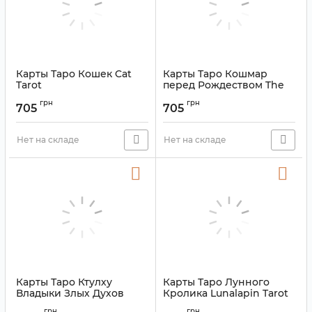
Карты Таро Кошек Cat
Карты Таро Кошмар
Tarot
перед Рождеством The
Nightmare before
Артикул:
9420039
грн
грн
Christmas Tarot
705
705
Артикул:
9420037
Нет на складе
Нет на складе
Карты Таро Ктулху
Карты Таро Лунного
Владыки Злых Духов
Кролика Lunalapin Tarot
Kesulu Mythology Tarot
Артикул:
9420038
грн
грн