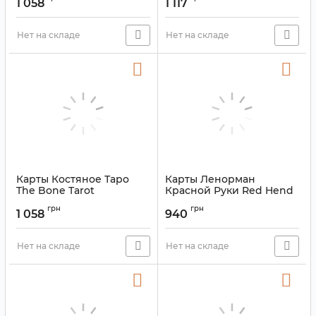
1 058
1 117
Артикул:
9420029
Артикул:
9420027
Нет на складе
Нет на складе
Карты Костяное Таро
Карты Ленорман
The Bone Tarot
Красной Руки Red Hend
Lenormand
Артикул:
9420032
грн
грн
1 058
940
Артикул:
9420010
Нет на складе
Нет на складе