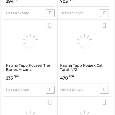
294
705
Артикул:
9420023
Нет на складе
Нет на складе
Карты Таро Костей The
Карты Таро Кошек Cat
Bones Arcana
Tarot №2
Артикул:
9420007
Артикул:
9420006
грн
грн
235
470
Нет на складе
Нет на складе