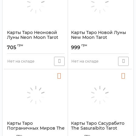
Карты Таро Неоновой
Карты Таро Новой Луны
Луны Neon Moon Tarot
New Moon Tarot
Артикул:
9420041
Артикул:
9420033
грн
грн
705
999
Нет на складе
Нет на складе
Карты Таро
Карты Таро Сасурабито
Пограничных Миров The
The Sasuraibito Tarot
Linestrider Tarot
Артикул:
9420031
грн
грн