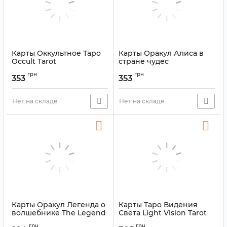
Карты Оккультное Таро
Карты Оракул Алиса в
Occult Tarot
стране чудес
голография Alice
Артикул:
9420009
грн
грн
wonderland Oracle
353
353
holography
Артикул:
9420020
Нет на складе
Нет на складе
Карты Оракул Легенда о
Карты Таро Видения
волшебнике The Legend
Света Light Vision Tarot
of the Wizard Oracle
Артикул:
9420035
грн
грн