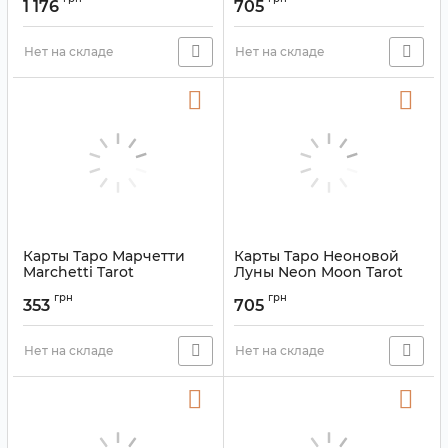
1 176
705
Артикул:
9420028
Нет на складе
Нет на складе
Карты Таро Марчетти
Карты Таро Неоновой
Marchetti Tarot
Луны Neon Moon Tarot
№2
Артикул:
9420014
грн
грн
353
705
Артикул:
9420036
Нет на складе
Нет на складе