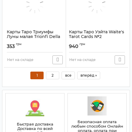
Карты Таро Триумфы
Карты Таро Уэйта Waite's
Луны малая Trionfi Della
Tarot Cards №2
Luna Tarot
Артикул:
9420008
грн
грн
353
940
Артикул:
9420016
Нет на складе
Нет на складе
1
2
все
вперёд »
Безопасная оплата
Быстрая доставка
любым способом Онлайн
Доставка по всей
оплата, оплата при