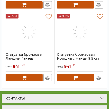
-4.99 %
-4.99 %
Статуэтка бронзовая
Статуэтка бронзовая
Лакшми Ганеш
Кришна с Нанди 9.5 см
Сарасвати 8.5 см
Артикул:
9070058
грн
грн
941
941
990
990
Артикул:
9070061
КОНТАКТЫ