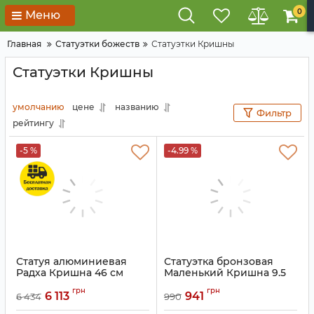
0
Меню
Главная
Статуэтки божеств
Статуэтки Кришны
Статуэтки Кришны
умолчанию
цене
названию
Фильтр
рейтингу
-5 %
-4.99 %
Статуя алюминиевая
Статуэтка бронзовая
Радха Кришна 46 см
Маленький Кришна 9.5
см
Артикул:
9070135
грн
грн
6 113
941
6 434
990
Артикул:
9070064