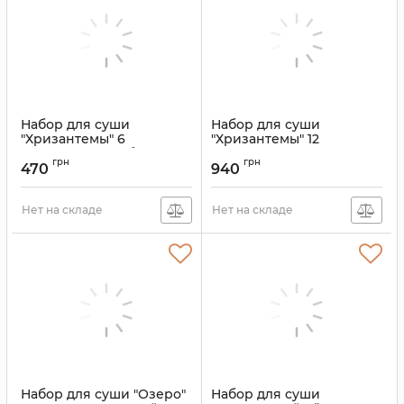
Набор для суши
Набор для суши
"Хризантемы" 6
"Хризантемы" 12
предметов Голубой
предметов
грн
грн
470
940
Артикул:
9200165
Артикул:
9200149
Нет на складе
Нет на складе
Набор для суши "Озеро"
Набор для суши