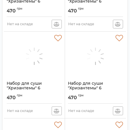
"Хризантемы" 6
"Хризантемы" 6
предметов Синий
предметов Кремовый
грн
грн
470
470
Артикул:
9200164
Артикул:
9200158
Нет на складе
Нет на складе
Набор для суши
Набор для суши
"Хризантемы" 6
"Хризантемы" 6
предметов Золотой
предметов Зелёный
грн
грн
470
470
Артикул:
9200161
Артикул:
9200162
Нет на складе
Нет на складе