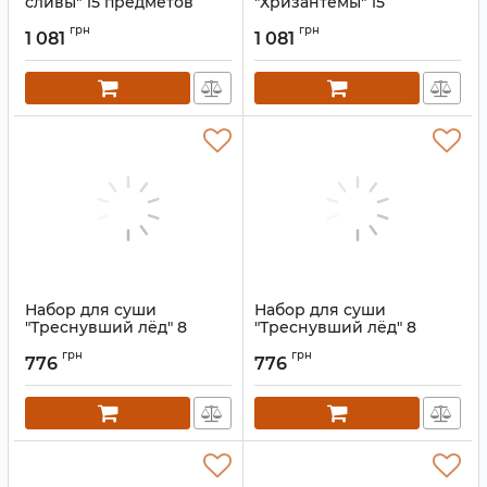
сливы" 15 предметов
"Хризантемы" 15
предметов
Артикул:
9200146
грн
грн
1 081
1 081
Артикул:
9200147
Набор для суши
Набор для суши
"Треснувший лёд" 8
"Треснувший лёд" 8
предметов Салатовый
предметов Золотой
грн
грн
776
776
Артикул:
9200155
Артикул:
9200154