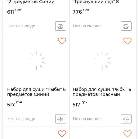
12 предметов Синий
"Треснувший лёд" 8
предметов Синий
Артикул:
9200143
грн
грн
611
776
Артикул:
9200151
Нет на складе
Нет на складе
Набор для суши "Рыбы" 6
Набор для суши "Рыбы" 6
предметов Синий
предметов Красный
Артикул:
9200138
Артикул:
9200135
грн
грн
517
517
Нет на складе
Нет на складе