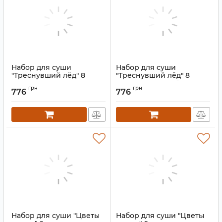
Набор для суши
Набор для суши
"Треснувший лёд" 8
"Треснувший лёд" 8
предметов Двухцветный
предметов Голубой
грн
грн
776
776
Артикул:
9200152
Артикул:
9200150
Набор для суши "Цветы
Набор для суши "Цветы