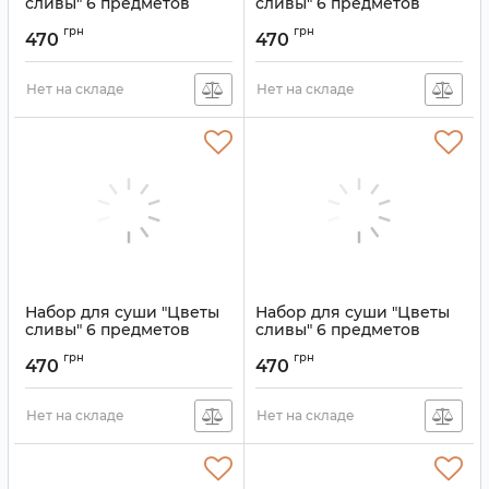
сливы" 6 предметов
сливы" 6 предметов
Салатовый
Синий
грн
грн
470
470
Артикул:
9200156
Артикул:
9200160
Нет на складе
Нет на складе
Набор для суши "Цветы
Набор для суши "Цветы
сливы" 6 предметов
сливы" 6 предметов
Молочный
Золотой
грн
грн
470
470
Артикул:
9200157
Артикул:
9200159
Нет на складе
Нет на складе