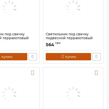
ик под свечку
Светильник под свечку
й терракотовый
подвесной терракотовый
KB-9B
желтый KB-9A
грн
564
0137
Артикул:
9060137
Купить
Купить