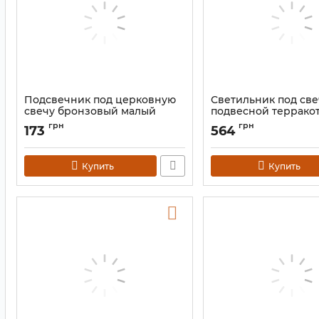
Подсвечник под церковную
Светильник под све
свечу бронзовый малый
подвесной террако
синий KB-9D
Артикул:
9060313
грн
грн
173
564
Артикул:
9060137
Купить
Купить