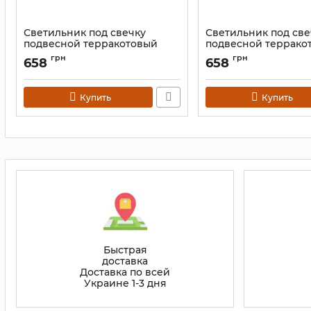
Светильник под свечку
Светильник под све
подвесной терракотовый
подвесной террако
синий KB-6D
красный KB-6C
грн
грн
658
658
Артикул:
9060138
Артикул:
9060138
Купить
Купить
Быстрая
доставка
Доставка по всей
Украине 1-3 дня