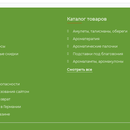
Каталог товаров
Амулеты, талисманы, обереги
Ароматерапия
осы
Ароматические палочки
ые скидки
Подставки под благовония
Аромалампы, аромакулоны
Смотреть все
зопасности
ьзования сайтом
озврат
 в Германии
азине