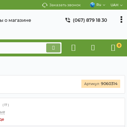
Заказать звонок
Ru
UAH
ы о магазине
(067) 879 18 30
0
9060314
Артикул:
(
17
)
зыв
де