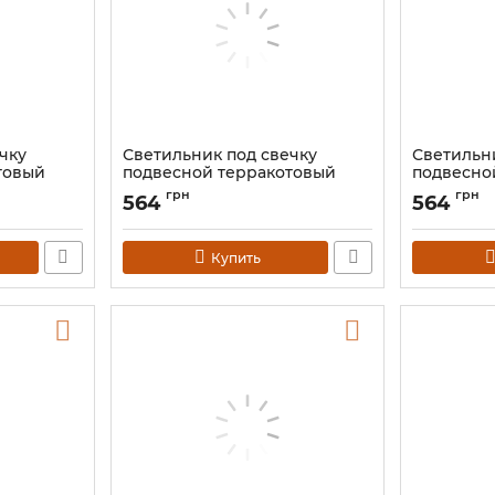
чку
Светильник под свечку
Светильн
товый
подвесной терракотовый
подвесно
красный KB-9C
зелёный 
грн
грн
564
564
Артикул:
9060137
Артикул:
906
Купить