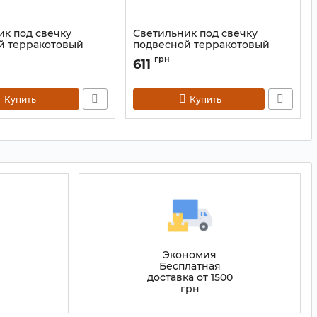
ик под свечку
Светильник под свечку
й терракотовый
подвесной терракотовый
B-6B
синий KB-37A
грн
611
0138
Артикул:
9060135
Купить
Купить
Экономия
Бесплатная
доставка от 1500
грн